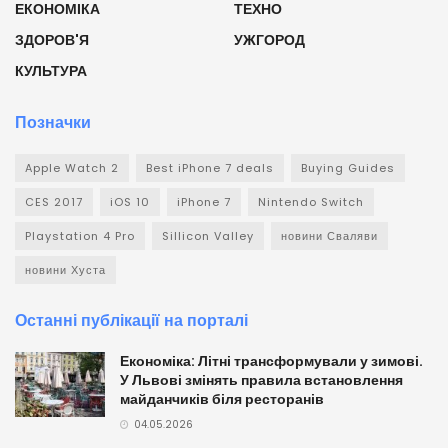
ЕКОНОМІКА
ТЕХНО
ЗДОРОВ'Я
УЖГОРОД
КУЛЬТУРА
Позначки
Apple Watch 2
Best iPhone 7 deals
Buying Guides
CES 2017
iOS 10
iPhone 7
Nintendo Switch
Playstation 4 Pro
Sillicon Valley
новини Сваляви
новини Хуста
Останні публікації на порталі
Економіка: Літні трансформували у зимові.
У Львові змінять правила встановлення
майданчиків біля ресторанів
04.05.2026