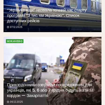
“Укрзалізниця” назвала точний час старту
програми “3 тис. км Україною”. Список
доступних рейсів
07.12.2025
МУКАЧЕВО
Прикордонники озвучили попередження для
українців, які 5, 6 або 7 грудня будуть їхати за
кордон — Закарпаття
06.12.2025