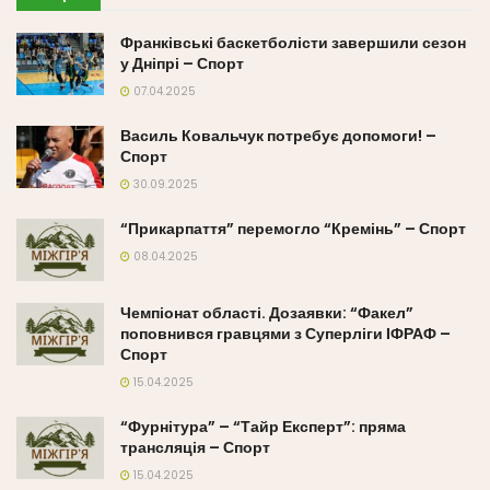
Франківські баскетболісти завершили сезон
у Дніпрі – Спорт
07.04.2025
Василь Ковальчук потребує допомоги! –
Спорт
30.09.2025
“Прикарпаття” перемогло “Кремінь” – Спорт
08.04.2025
Чемпіонат області. Дозаявки: “Факел”
поповнився гравцями з Суперліги ІФРАФ –
Спорт
15.04.2025
“Фурнітура” – “Тайр Експерт”: пряма
трансляція – Спорт
15.04.2025