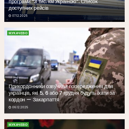
програми “3 тис. км Україною”. Список
доступних рейсів
07.12.2025
МУКАЧЕВО
Прикордонники озвучили попередження для
українців, які 5, 6 або 7 грудня будуть їхати за
кордон — Закарпаття
06.12.2025
МУКАЧЕВО