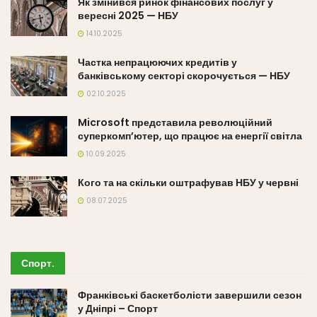
Як змінився ринок фінансових послуг у
вересні 2025 — НБУ
14.10.2025
Частка непрацюючих кредитів у
банківському секторі скорочується — НБУ
02.10.2025
Microsoft представила революційний
суперкомп’ютер, що працює на енергії світла
10.09.2025
Кого та на скільки оштрафував НБУ у червні
08.07.2025
Спорт
.
Франківські баскетболісти завершили сезон
у Дніпрі – Спорт