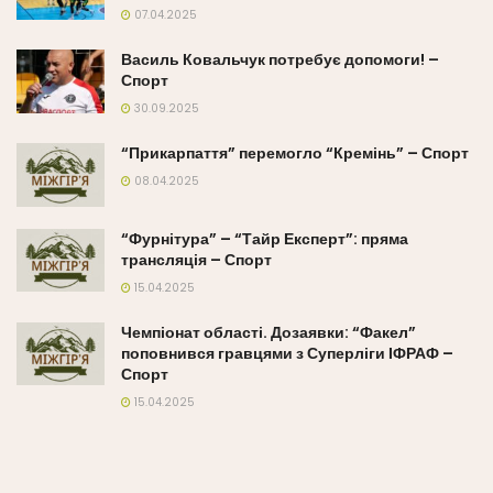
07.04.2025
Василь Ковальчук потребує допомоги! –
Спорт
30.09.2025
“Прикарпаття” перемогло “Кремінь” – Спорт
08.04.2025
“Фурнітура” – “Тайр Експерт”: пряма
трансляція – Спорт
15.04.2025
Чемпіонат області. Дозаявки: “Факел”
поповнився гравцями з Суперліги ІФРАФ –
Спорт
15.04.2025