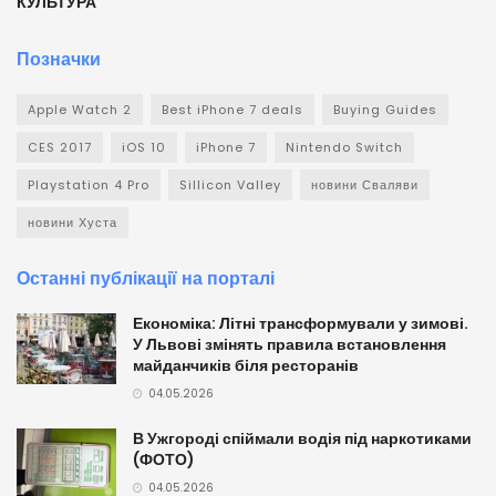
КУЛЬТУРА
Позначки
Apple Watch 2
Best iPhone 7 deals
Buying Guides
CES 2017
iOS 10
iPhone 7
Nintendo Switch
Playstation 4 Pro
Sillicon Valley
новини Сваляви
новини Хуста
Останні публікації на порталі
Економіка: Літні трансформували у зимові.
У Львові змінять правила встановлення
майданчиків біля ресторанів
04.05.2026
В Ужгороді спіймали водія під наркотиками
(ФОТО)
04.05.2026