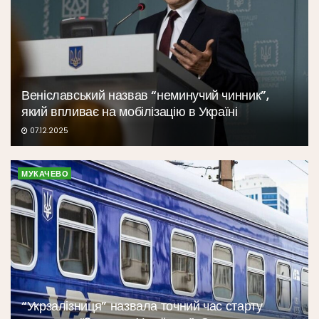
Веніславський назвав “неминучий чинник”,
який впливає на мобілізацію в Україні
07.12.2025
МУКАЧЕВО
“Укрзалізниця” назвала точний час старту