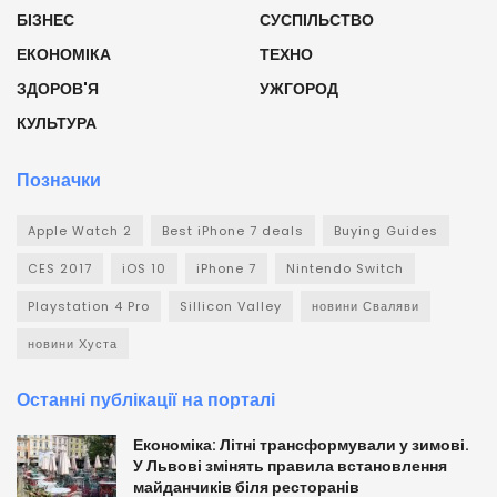
БІЗНЕС
СУСПІЛЬСТВО
ЕКОНОМІКА
ТЕХНО
ЗДОРОВ'Я
УЖГОРОД
КУЛЬТУРА
Позначки
Apple Watch 2
Best iPhone 7 deals
Buying Guides
CES 2017
iOS 10
iPhone 7
Nintendo Switch
Playstation 4 Pro
Sillicon Valley
новини Сваляви
новини Хуста
Останні публікації на порталі
Економіка: Літні трансформували у зимові.
У Львові змінять правила встановлення
майданчиків біля ресторанів