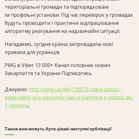
територіальні громади та підпорядковані
їм профільні установи. Під час перевірок у громадах
будуть проводити і практичні відпрацювання
алгоритму реагування на надзвичайні ситуації.
Нагадаємо, сусідня країна запровадила нові
правила для українців.
PMG в Viber
13 000+
Канал головних новин
Закарпаття та України Підписатись
Джерело:
http://pmg.ua/life/135572-zakarpattsiv-
poperedyly-pro-perevirky-iaki-tryvatymut-v-oblasti-do-
1-zhovtnia
Також вам можуть бути цікаві наступні публікації