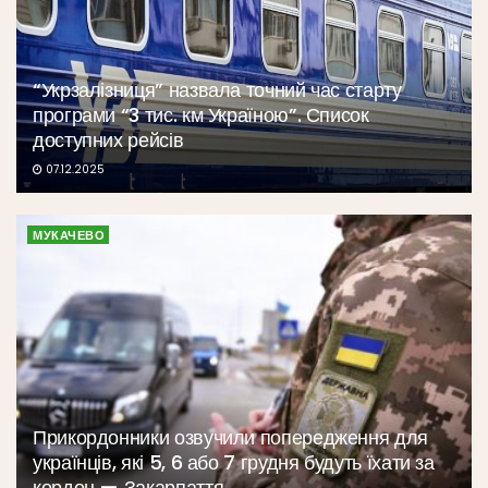
“Укрзалізниця” назвала точний час старту
програми “3 тис. км Україною”. Список
доступних рейсів
07.12.2025
МУКАЧЕВО
Прикордонники озвучили попередження для
українців, які 5, 6 або 7 грудня будуть їхати за
кордон — Закарпаття