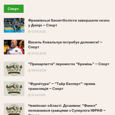
Спорт
.
Франківські баскетболісти завершили сезон
у Дніпрі – Спорт
07.04.2025
Василь Ковальчук потребує допомоги! –
Спорт
30.09.2025
“Прикарпаття” перемогло “Кремінь” – Спорт
08.04.2025
“Фурнітура” – “Тайр Експерт”: пряма
трансляція – Спорт
15.04.2025
Чемпіонат області. Дозаявки: “Факел”
поповнився гравцями з Суперліги ІФРАФ –