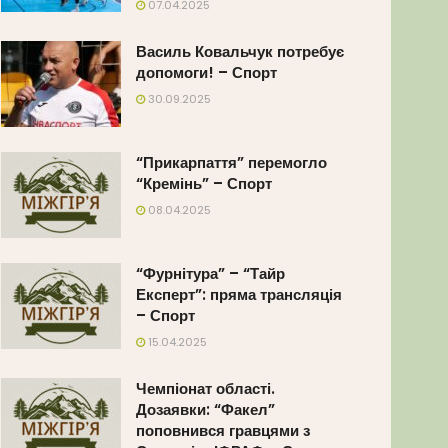
07.04.2025
Василь Ковальчук потребує
допомоги! – Спорт
30.09.2025
“Прикарпаття” перемогло
“Кремінь” – Спорт
08.04.2025
“Фурнітура” – “Тайр
Експерт”: пряма трансляція
– Спорт
15.04.2025
Чемпіонат області.
Дозаявки: “Факел”
поповнився гравцями з