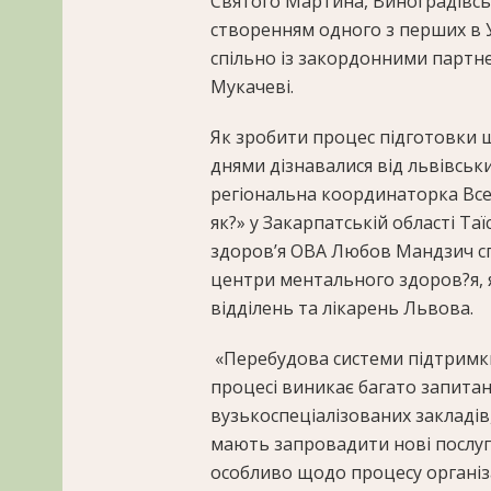
Святого Мартина, Виноградівські
створенням одного з перших в 
спільно із закордонними партн
Мукачеві.
Як зробити процес підготовки 
днями дізнавалися від львівськ
регіональна координаторка Все
як?» у Закарпатській області Т
здоров’я ОВА Любов Мандзич сп
центри ментального здоров?я, я
відділень та лікарень Львова.
«Перебудова системи підтримки 
процесі виникає багато запитан
вузькоспеціалізованих закладів, 
мають запровадити нові послуги
особливо щодо процесу організа