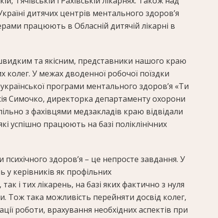
й, Тячівській і Рахівській лікарнях. Також над
Україні дитячих центрів ментального здоров’я
ерами працюють в Обласній дитячій лікарні в
швидким та якісним, представники нашого краю
их колег. У межах дводенної робочої поїздки
української програми ментального здоров’я «Ти
аїсія Симочко, директорка департаменту охорони
ільно з фахівцями медзакладів краю відвідали
кі успішно працюють на базі поліклінічних
психічного здоров’я – це непросте завдання. У
ь у керівників як профільних
так і тих лікарень, на базі яких фактично з нуля
. Тож така можливість перейняти досвід колег,
ції роботи, врахування необхідних аспектів при