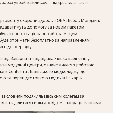
, зараз украй важлива», – підкреслила Таїсія
артаменту охорони здоров’я ОВА Любов Мандзич,
надаватимуть допомогу за новим пакетом
булаторно, стаціонарно або за місцем
а буде отримати безоплатно за направленням
ись до осередку.
я від Закарпаття відвідала кілька кабінетів у
учасні модульні центри, ознайомилася з роботою
mans Center та Львівського медколеджу, де
ю та перепідготовкою медиків і лікарів
висловили подяку львівським колегам за
овність ділитися своїм досвідом і напрацюваннями.