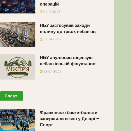
операцій
02.12.2025
НБУ застосував заходи
впливу до трьох небанків
10.04.2025
НБУ анулював ліцензую
небанківській фінустанові
09.04.2025
Спорт
.
Франківські баскетболісти
завершили сезон у Дніпрі –
Спорт