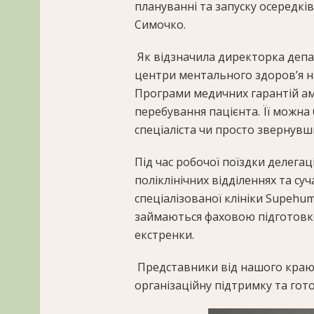
плануванні та запуску осередків
Симочко.
Як відзначила директорка деп
центри ментального здоров’я 
Програми медичних гарантій ам
перебування пацієнта. Її можн
спеціаліста чи просто звернувш
Під час робочої поїздки делегаці
поліклінічних відділеннях та с
спеціалізованої клініки Supehu
займаються фаховою підготовко
екстренки.
Представники від нашого краю 
організаційну підтримку та гот