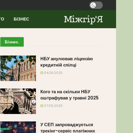
Міжгір'Я
ТО
БІЗНЕС
Бізнес
.
НБУ анулював ліцензію
кредитній спілці
04.08.2025
Кого та на скільки НБУ
оштрафував у травні 2025
07.06.2025
У СЕП запроваджується
трекінг-сервіс платіжних