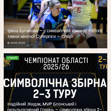
Ірина Бугайова – у символічній команді п’ятого
тижня жіночої Суперліги – Спорт
04.05.2026
СПОРТ
Надійний Жидак, MVP Блонський і
результативний Горинь – символічна збірна 2-