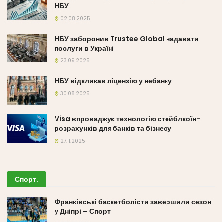
НБУ
02.08.2025
НБУ заборонив Trustee Global надавати
послуги в Україні
23.09.2025
НБУ відкликав ліцензію у небанку
30.08.2025
Visa впроваджує технологію стейблкоїн-
розрахунків для банків та бізнесу
27.11.2025
Спорт
.
Франківські баскетболісти завершили сезон
у Дніпрі – Спорт