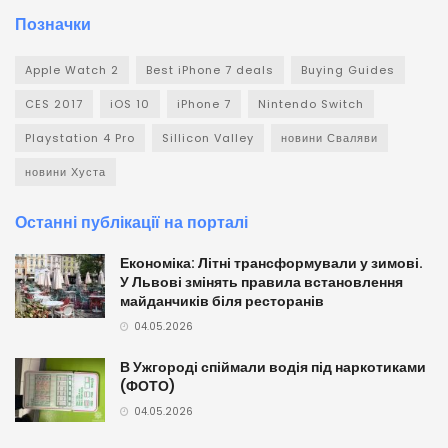
Позначки
Apple Watch 2
Best iPhone 7 deals
Buying Guides
CES 2017
iOS 10
iPhone 7
Nintendo Switch
Playstation 4 Pro
Sillicon Valley
новини Сваляви
новини Хуста
Останні публікації на порталі
Економіка: Літні трансформували у зимові.
У Львові змінять правила встановлення
майданчиків біля ресторанів
04.05.2026
В Ужгороді спіймали водія під наркотиками
(ФОТО)
04.05.2026