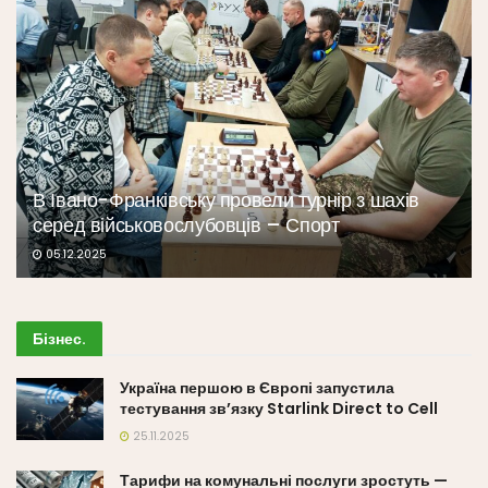
В Івано-Франківську провели турнір з шахів
серед військовослубовців – Спорт
05.12.2025
Бізнес
.
Україна першою в Європі запустила
тестування зв’язку Starlink Direct to Cell
25.11.2025
Тарифи на комунальні послуги зростуть —