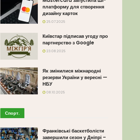
Mastercard запустила ШІ-
платформу для створення
дизайну карток
25.07.2025
Київстар підписав угоду про
партнерство з Google
23.08.2025
Як змінилися міжнародні
резерви України у вересні —
НБУ
08.10.2025
Спорт
.
Франківські баскетболісти
завершили сезон у Дніпрі –