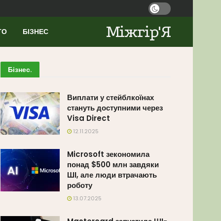
Міжгір'Я
ТО
БІЗНЕС
Бізнес
.
Виплати у стейблкоїнах
стануть доступними через
Visa Direct
12.11.2025
Microsoft зекономила
понад $500 млн завдяки
ШІ, але люди втрачають
роботу
13.07.2025