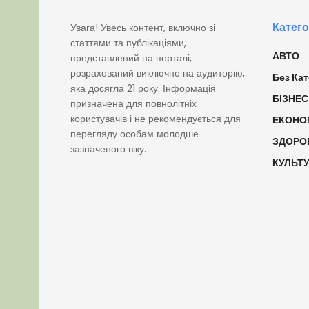
Катего
Увага! Увесь контент, включно зі
статтями та публікаціями,
АВТО
представлений на порталі,
розрахований виключно на аудиторію,
Без Кат
яка досягла 21 року. Інформація
БІЗНЕС
призначена для повнолітніх
користувачів і не рекомендується для
ЕКОНО
перегляду особам молодше
ЗДОРО
зазначеного віку.
КУЛЬТ