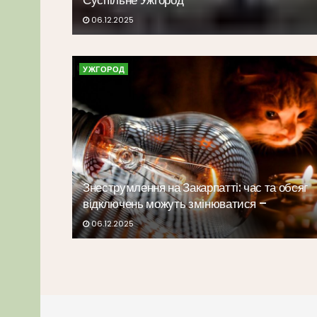
Суспільне Ужгород
06.12.2025
УЖГОРОД
Знеструмлення на Закарпатті: час та обсяг
відключень можуть змінюватися –
06.12.2025