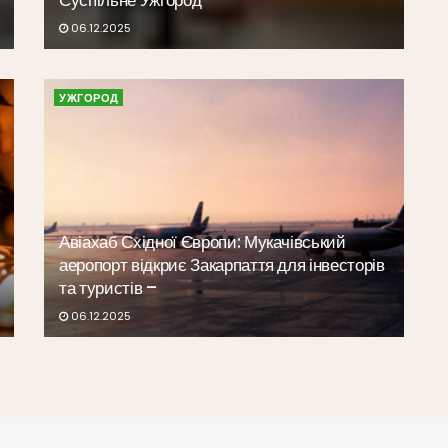
Суспільне Ужгород
06.12.2025
УЖГОРОД
Авіахаб Східної Європи: Мукачівський
аеропорт відкриє Закарпаття для інвесторів
та туристів –
06.12.2025