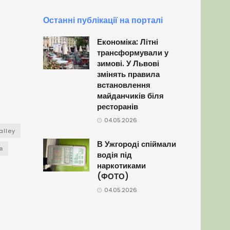
Останні публікації на порталі
Економіка: Літні
трансформували у
зимові. У Львові
змінять правила
встановлення
майданчиків біля
ресторанів
04.05.2026
alley
В Ужгороді спіймали
а
водія під
наркотиками
(ФОТО)
04.05.2026