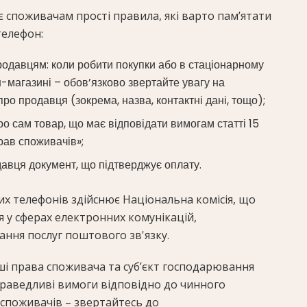
споживачам прості правила, які варто пам’ятати
телефон:
родавцям: коли робити покупки або в стаціонарному
н-магазині – обов’язково звертайте увагу на
ро продавця (зокрема, назва, контактні дані, тощо);
о сам товар, що має відповідати вимогам статті 15
рав споживачів»;
давця документ, що підтверджує оплату.
х телефонів здійснює Національна комісія, що
 у сферах електронних комунікацій,
ання послуг поштового зв'язку.
ші права споживача та суб’єкт господарювання
раведливі вимоги відповідно до чинного
 споживачів – звертайтесь до