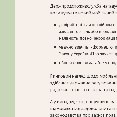
Держпродспоживслужба нагадує 
коли купуєте новий мобільний 
довіряйте тільки офіційним п
закладі торгівлі, або в онлай
наявність повної інформації п
уважно вивчіть інформацію пр
Закону України «Про захист п
обов’язково вимагайте у про
Ринковий нагляд щодо мобільни
здійснює державне регулювання
радіочастотного спектра та над
А у випадку, якщо порушено ва
відмовляється задовольнити сп
законодавства про захист прав