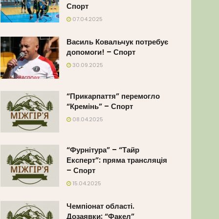
Спорт
07.04.2025
Василь Ковальчук потребує
допомоги! – Спорт
30.09.2025
“Прикарпаття” перемогло
“Кремінь” – Спорт
08.04.2025
“Фурнітура” – “Тайр
Експерт”: пряма трансляція
– Спорт
15.04.2025
Чемпіонат області.
Дозаявки: “Факел”