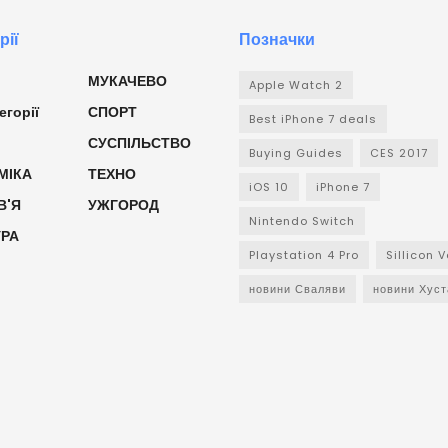
рії
Позначки
МУКАЧЕВО
Apple Watch 2
егорії
СПОРТ
Best iPhone 7 deals
СУСПІЛЬСТВО
Buying Guides
CES 2017
МІКА
ТЕХНО
iOS 10
iPhone 7
В'Я
УЖГОРОД
Nintendo Switch
УРА
Playstation 4 Pro
Sillicon V
новини Сваляви
новини Хуст