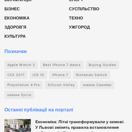
БІЗНЕС
СУСПІЛЬСТВО
ЕКОНОМІКА
ТЕХНО
ЗДОРОВ'Я
УЖГОРОД
КУЛЬТУРА
Позначки
Apple Watch 2
Best iPhone 7 deals
Buying Guides
CES 2017
iOS 10
iPhone 7
Nintendo Switch
Playstation 4 Pro
Sillicon Valley
новини Сваляви
новини Хуста
Останні публікації на порталі
Економіка: Літні трансформували у зимові.
У Львові змінять правила встановлення