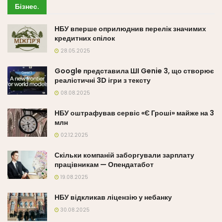
Бізнес
.
НБУ вперше оприлюднив перелік значимих
кредитних спілок
28.05.2025
Google представила ШІ Genie 3, що створює
реалістичні 3D ігри з тексту
08.08.2025
НБУ оштрафував сервіс «Є Гроші» майже на 3
млн
02.12.2025
Скільки компаній заборгували зарплату
працівникам — Опендатабот
19.08.2025
НБУ відкликав ліцензію у небанку
30.08.2025