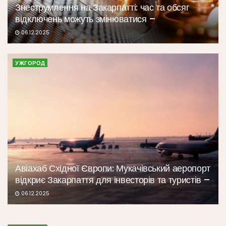
Знеструмлення на Закарпатті: час та обсяг
відключень можуть змінюватися –
06.12.2025
УЖГОРОД
Авіахаб Східної Європи: Мукачівський аеропорт
відкриє Закарпаття для інвесторів та туристів –
06.12.2025