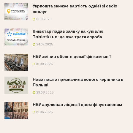
Укрпошта знижує вартість однієї зі своїх
послуг
01.10.2025
Київстар подав заявку на купівлю
Tabletki.ua: це вже третя спроба
24.07.2025
НБУ змінив обсяг ліцензії фінкомпанії
16.09.2025
Нова пошта призначила нового керівника в
Польщі
23.08.2025
НБУ анулював ліцензії двом фінустановам
12.06.2025