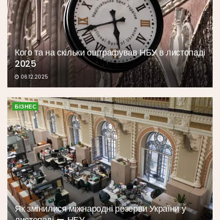
Кого та на скільки оштрафував НБУ в листопаді
2025
06.12.2025
БІЗНЕС
Як змінилися міжнародні резерви України у
листопаді — НБУ