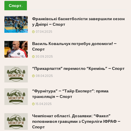
Спорт
.
Франківські баскетболісти завершили сезон
у Дніпрі – Спорт
07.04.2025
Василь Ковальчук потребує допомоги! –
Спорт
30.09.2025
“Прикарпаття” перемогло “Кремінь” – Спорт
08.04.2025
“Фурнітура” – “Тайр Експерт”: пряма
трансляція – Спорт
15.04.2025
Чемпіонат області. Дозаявки: “Факел”
поповнився гравцями з Суперліги ІФРАФ –
Спорт