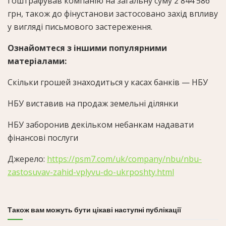
і оштрафував компанію на загальну суму 2 844 586
грн, також до фінустанови застосовано захід впливу
у вигляді письмового застереження.
Ознайомтеся з іншими популярними
матеріалами:
Скільки грошей знаходиться у касах банків — НБУ
НБУ виставив на продаж земельні ділянки
НБУ заборонив декільком небанкам надавати
фінансові послуги
Джерело:
https://psm7.com/uk/company/nbu/nbu-
zastosuvav-zahid-vplyvu-do-ukrposhty.html
Також вам можуть бути цікаві наступні публікації