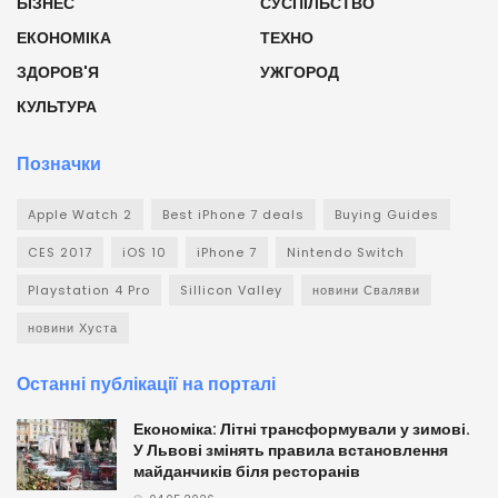
БІЗНЕС
СУСПІЛЬСТВО
ЕКОНОМІКА
ТЕХНО
ЗДОРОВ'Я
УЖГОРОД
КУЛЬТУРА
Позначки
Apple Watch 2
Best iPhone 7 deals
Buying Guides
CES 2017
iOS 10
iPhone 7
Nintendo Switch
Playstation 4 Pro
Sillicon Valley
новини Сваляви
новини Хуста
Останні публікації на порталі
Економіка: Літні трансформували у зимові.
У Львові змінять правила встановлення
майданчиків біля ресторанів