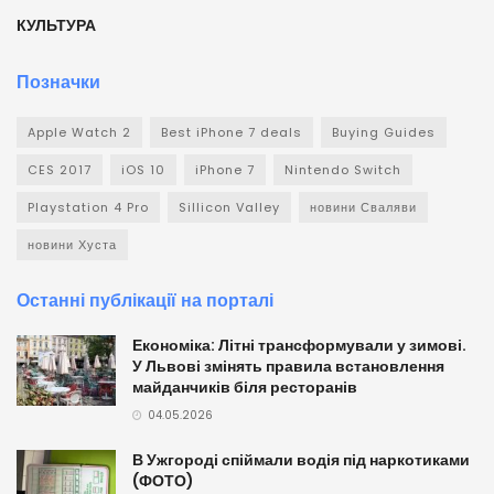
КУЛЬТУРА
Позначки
Apple Watch 2
Best iPhone 7 deals
Buying Guides
CES 2017
iOS 10
iPhone 7
Nintendo Switch
Playstation 4 Pro
Sillicon Valley
новини Сваляви
новини Хуста
Останні публікації на порталі
Економіка: Літні трансформували у зимові.
У Львові змінять правила встановлення
майданчиків біля ресторанів
04.05.2026
В Ужгороді спіймали водія під наркотиками
(ФОТО)