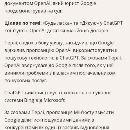
документом OpenAI, який юрист Google
продемонстрував на суді.
Цікаве по темі:
«Будь ласка» та «Дякую» у ChatGPT
коштують OpenAI десятки мільйонів доларів
Терлі, свідок з боку уряду, засвідчив, що Google
відхилив пропозицію OpenAI використовувати її
пошукову технологію в ChatGPT. За словами Терлі,
OpenAI звернулася до Google після того, як у неї
виникли проблеми з її власним постачальником
пошукових послуг.
ChatGPT використовує технологію пошукової
системи Bing від Microsoft.
За словами Терлі, пропозиція Мін’юсту змусити
Google ділитися пошуковими даними з
конкурентами як один із засобів відновлення