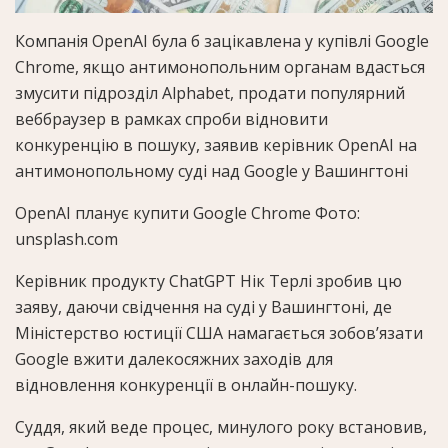
Компанія OpenAI була б зацікавлена у купівлі Google
Chrome, якщо антимонопольним органам вдасться
змусити підрозділ Alphabet, продати популярний
веббраузер в рамках спроби відновити
конкуренцію в пошуку, заявив керівник OpenAI на
антимонопольному суді над Google у Вашингтоні
OpenAI планує купити Google Chrome Фото:
unsplash.com
Керівник продукту ChatGPT Нік Терлі зробив цю
заяву, даючи свідчення на суді у Вашингтоні, де
Міністерство юстиції США намагається зобов’язати
Google вжити далекосяжних заходів для
відновлення конкуренції в онлайн-пошуку.
Суддя, який веде процес, минулого року встановив,