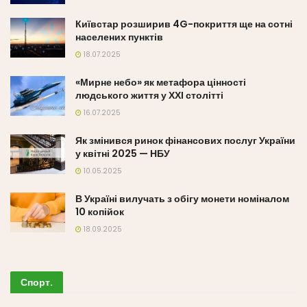
Київстар розширив 4G-покриття ще на сотні
населених пунктів
18.07.2025
«Мирне небо» як метафора цінності
людського життя у ХХІ столітті
16.07.2025
Як змінився ринок фінансових послуг України
у квітні 2025 — НБУ
10.05.2025
В Україні вилучать з обігу монети номіналом
10 копійок
18.09.2025
Спорт
.