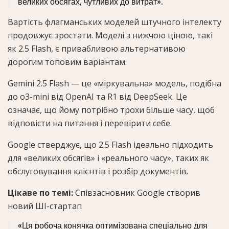
великих обсягах, чутливих до витрат».
Вартість флагманських моделей штучного інтелекту
продовжує зростати. Моделі з нижчою ціною, такі
як 2.5 Flash, є привабливою альтернативою
дорогим топовим варіантам.
Gemini 2.5 Flash — це «міркувальна» модель, подібна
до o3-mini від OpenAI та R1 від DeepSeek. Це
означає, що йому потрібно трохи більше часу, щоб
відповісти на питання і перевірити себе.
Google стверджує, що 2.5 Flash ідеально підходить
для «великих обсягів» і «реального часу», таких як
обслуговування клієнтів і розбір документів.
Цікаве по темі:
Співзасновник Google створив
новий ШІ-стартап
«Ця робоча конячка оптимізована спеціально для