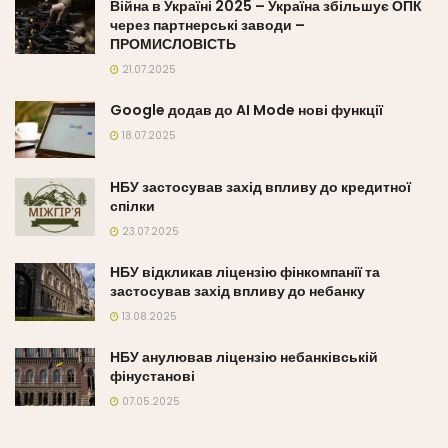
Війна в Україні 2025 – Україна збільшує ОПК
через партнерські заводи –
ПРОМИСЛОВІСТЬ
21.07.2025
Google додав до AI Mode нові функції
18.07.2025
НБУ застосував захід впливу до кредитної
спілки
23.07.2025
НБУ відкликав ліцензію фінкомпанії та
застосував захід впливу до небанку
13.08.2025
НБУ анулював ліцензію небанківській
фінустанові
07.05.2025