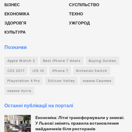
БІЗНЕС
СУСПІЛЬСТВО
ЕКОНОМІКА
ТЕХНО
ЗДОРОВ'Я
УЖГОРОД
КУЛЬТУРА
Позначки
Apple Watch 2
Best iPhone 7 deals
Buying Guides
CES 2017
iOS 10
iPhone 7
Nintendo Switch
Playstation 4 Pro
Sillicon Valley
новини Сваляви
новини Хуста
Останні публікації на порталі
Економіка: Літні трансформували у зимові.
У Львові змінять правила встановлення
майданчиків біля ресторанів