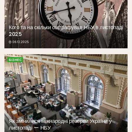
Кого та на скільки оштрафував НБУ в листопаді
2025
06.12.2025
БІЗНЕС
Як змінилися міжнародні резерви України у
листопаді — НБУ