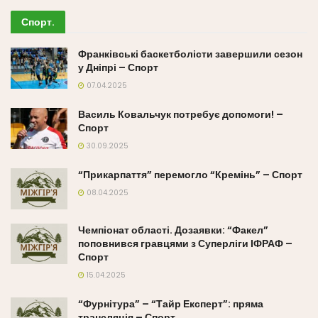
Спорт
.
Франківські баскетболісти завершили сезон
у Дніпрі – Спорт
07.04.2025
Василь Ковальчук потребує допомоги! –
Спорт
30.09.2025
“Прикарпаття” перемогло “Кремінь” – Спорт
08.04.2025
Чемпіонат області. Дозаявки: “Факел”
поповнився гравцями з Суперліги ІФРАФ –
Спорт
15.04.2025
“Фурнітура” – “Тайр Експерт”: пряма
трансляція – Спорт