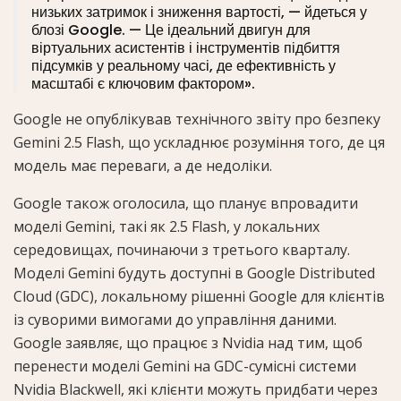
низьких затримок і зниження вартості, — йдеться у
блозі Google. — Це ідеальний двигун для
віртуальних асистентів і інструментів підбиття
підсумків у реальному часі, де ефективність у
масштабі є ключовим фактором».
Google не опублікував технічного звіту про безпеку
Gemini 2.5 Flash, що ускладнює розуміння того, де ця
модель має переваги, а де недоліки.
Google також оголосила, що планує впровадити
моделі Gemini, такі як 2.5 Flash, у локальних
середовищах, починаючи з третього кварталу.
Моделі Gemini будуть доступні в Google Distributed
Cloud (GDC), локальному рішенні Google для клієнтів
із суворими вимогами до управління даними.
Google заявляє, що працює з Nvidia над тим, щоб
перенести моделі Gemini на GDC-сумісні системи
Nvidia Blackwell, які клієнти можуть придбати через