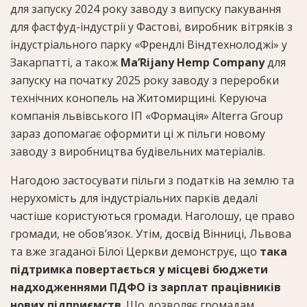
для запуску 2024 року заводу з випуску пакування
для фастфуд-індустрії у Фастові, виробник вітряків з
індустріального парку «Френдлі Віндтехнолоджі» у
Закарпатті, а також
Ma’Rijany Hemp Company
для
запуску на початку 2025 року заводу з переробки
технічних конопель на Житомирщині. Керуюча
компанія львівського ІП «Формація» Alterra Group
зараз допомагає оформити ці ж пільги новому
заводу з виробництва будівельних матеріалів.
Нагодою застосувати пільги з податків на землю та
нерухомість для індустріальних парків дедалі
частіше користуються громади. Наголошу, це право
громади, не обов’язок. Утім, досвід Вінниці, Львова
та вже згаданої Білої Церкви демонструє, що
така
підтримка повертається у місцеві бюджети
надходженнями ПДФО із зарплат працівників
нових підприємств
. Що дозволяє громадам