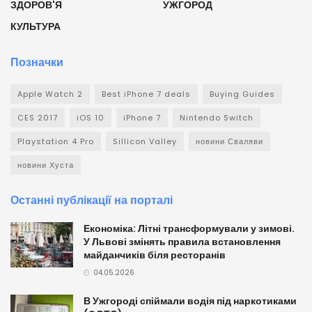
ЗДОРОВ'Я
УЖГОРОД
КУЛЬТУРА
Позначки
Apple Watch 2
Best iPhone 7 deals
Buying Guides
CES 2017
iOS 10
iPhone 7
Nintendo Switch
Playstation 4 Pro
Sillicon Valley
новини Сваляви
новини Хуста
Останні публікації на порталі
Економіка: Літні трансформували у зимові.
У Львові змінять правила встановлення
майданчиків біля ресторанів
04.05.2026
В Ужгороді спіймали водія під наркотиками