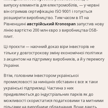
випуску елементів для електромобілів, — у червні
він отримав сертифікацію ISO 9001 і готується
розширити виробництво. Тим часом в ІП на
Рівненщині
австрійський Kronospan
запустив нову
лінію вартістю 200 млн євро з виробництва OSB-
плит.
Ці проєкти — наочний доказ віри інвесторів не
тільки у довгострокову зміну економічної політики
з акцентом на підтримку виробників, а й у перемогу
України.
Втім, головним інвестором української
промисловості за нинішніх обставин є все ж таки
українські підприємці. Частина з них
придивляються до індустріальних парків як до
можливості скористатися податковими та митними
пільгами на виробниче обладнання. Вони дають