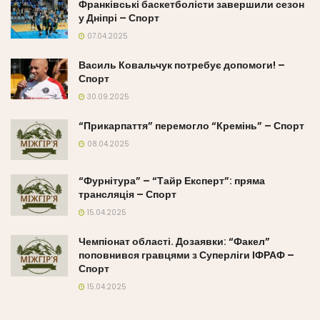
Франківські баскетболісти завершили сезон
у Дніпрі – Спорт
07.04.2025
Василь Ковальчук потребує допомоги! –
Спорт
30.09.2025
“Прикарпаття” перемогло “Кремінь” – Спорт
08.04.2025
“Фурнітура” – “Тайр Експерт”: пряма
трансляція – Спорт
15.04.2025
Чемпіонат області. Дозаявки: “Факел”
поповнився гравцями з Суперліги ІФРАФ –
Спорт
15.04.2025