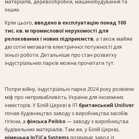
матеріалів, деревообробки, машинобудування та
інших.
Крім цього,
введено в експлуатацію понад 100
тис. кв. м промислової нерухомості для
релокованих і нових підприємств
, а також майже
дві сотні мегаватів електричної потужності для
їхньої роботи. Детальніше про стан розвитку
індустріальних парків можна прочитати тут.
Попри війну, індустріальні парки 2024 року розвіяли
міф про непривабливість України для іноземних
інвесторів. У Білій Церкві в ІП
британський Uniliver
почав будівництво заводу з виробництва засобів
гігієни, а
фінська Peikko
— заводу з виробництва
будівельних матеріалів. Там же, у Білій Церкві,
німецька InTiCa Systems
розвиває завод із