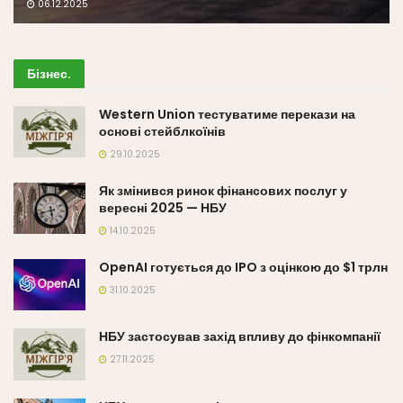
06.12.2025
Бізнес
.
Western Union тестуватиме перекази на
основі стейблкоїнів
29.10.2025
Як змінився ринок фінансових послуг у
вересні 2025 — НБУ
14.10.2025
OpenAI готується до IPO з оцінкою до $1 трлн
31.10.2025
НБУ застосував захід впливу до фінкомпанії
27.11.2025