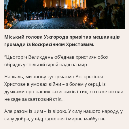
Міський голова Ужгорода привітав мешканців
громади із Воскресінням Христовим.
“Цьогоріч Великдень об'єднав християн обох
обрядів у спільній вірі й надії на мир.
На жаль, ми знову зустрічаємо Воскресіння
Христове в умовах війни – з болем у серці, із
думками про наших захисників і тих, хто вже ніколи
не сяде за святковий стіл…
Але разом із цим – із вірою. У силу нашого народу, у
силу добра, у відродження і мирне майбутнє.