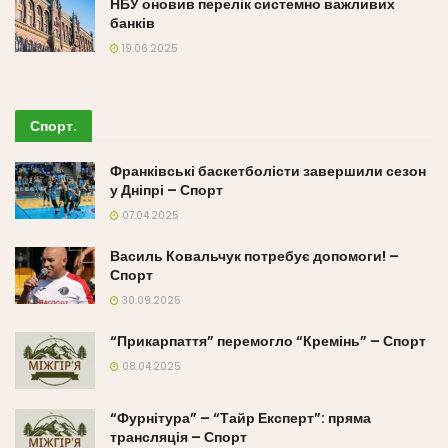
НБУ оновив перелік системно важливих
банків
19.06.2025
Спорт
.
Франківські баскетболісти завершили сезон
у Дніпрі – Спорт
07.04.2025
Василь Ковальчук потребує допомоги! –
Спорт
30.09.2025
“Прикарпаття” перемогло “Кремінь” – Спорт
08.04.2025
“Фурнітура” – “Тайр Експерт”: пряма
трансляція – Спорт