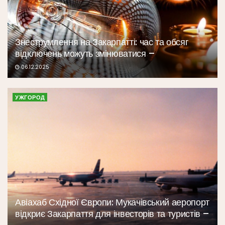
Знеструмлення на Закарпатті: час та обсяг
відключень можуть змінюватися –
06.12.2025
УЖГОРОД
Авіахаб Східної Європи: Мукачівський аеропорт
відкриє Закарпаття для інвесторів та туристів –