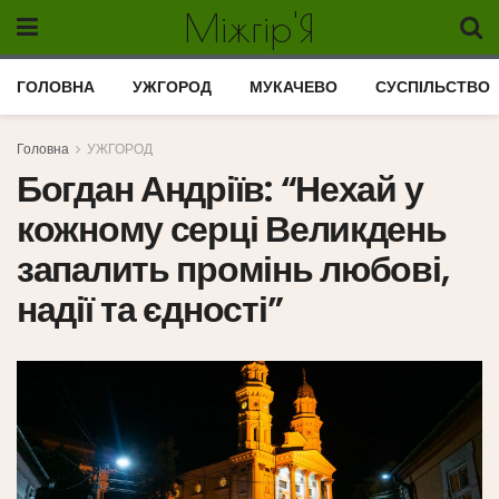
Міжгір'Я
ГОЛОВНА
УЖГОРОД
МУКАЧЕВО
СУСПІЛЬСТВО
Головна
УЖГОРОД
Богдан Андріїв: “Нехай у
кожному серці Великдень
запалить промінь любові,
надії та єдності”