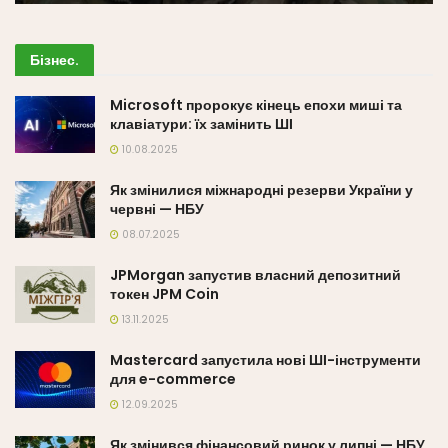
Бізнес
.
Microsoft пророкує кінець епохи миші та
клавіатури: їх замінить ШІ
10.08.2025
Як змінилися міжнародні резерви України у
червні — НБУ
08.07.2025
JPMorgan запустив власний депозитний
токен JPM Coin
13.11.2025
Mastercard запустила нові ШІ-інструменти
для e-commerce
12.09.2025
Як змінився фінансовий ринок у липні — НБУ