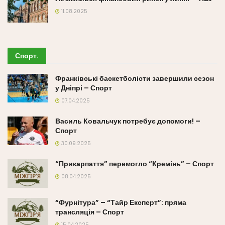
11.08.2025
Спорт
.
Франківські баскетболісти завершили сезон
у Дніпрі – Спорт
07.04.2025
Василь Ковальчук потребує допомоги! –
Спорт
30.09.2025
“Прикарпаття” перемогло “Кремінь” – Спорт
08.04.2025
“Фурнітура” – “Тайр Експерт”: пряма
трансляція – Спорт
15.04.2025