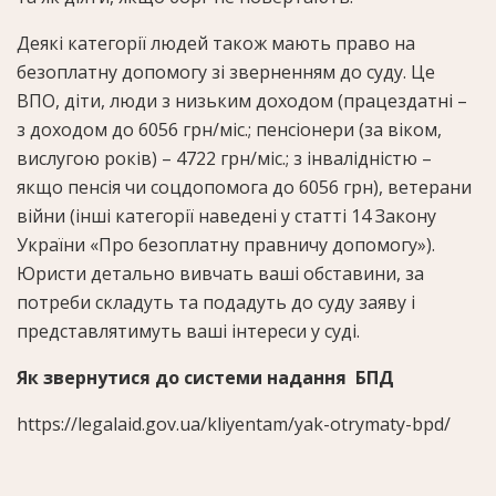
Деякі категорії людей також мають право на
безоплатну допомогу зі зверненням до суду. Це
ВПО, діти, люди з низьким доходом (працездатні –
з доходом до 6056 грн/міс.; пенсіонери (за віком,
вислугою років) – 4722 грн/міс.; з інвалідністю –
якщо пенсія чи соцдопомога до 6056 грн), ветерани
війни (інші категорії наведені у статті 14 Закону
України «Про безоплатну правничу допомогу»).
Юристи детально вивчать ваші обставини, за
потреби складуть та подадуть до суду заяву і
представлятимуть ваші інтереси у суді.
Як звернутися до системи надання БПД
https://legalaid.gov.ua/kliyentam/yak-otrymaty-bpd/