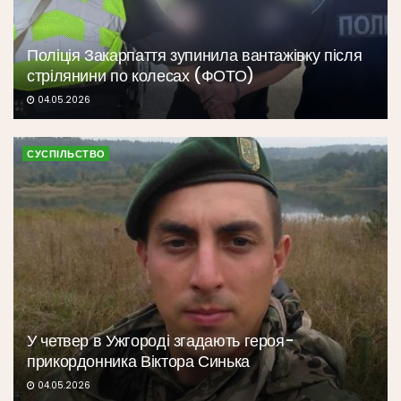
Поліція Закарпаття зупинила вантажівку після
стрілянини по колесах (ФОТО)
04.05.2026
СУСПІЛЬСТВО
У четвер в Ужгороді згадають героя-
прикордонника Віктора Синька
04.05.2026