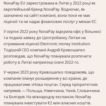
NovaPay EU зареєстрована в Литві у 2022 році як
європейський бренд NovaPay. Водночас, як
зазначено на сайті компанії, вона поки не має
ліцензії та не надає фінансових послуг у межах ЄС.
У серпні 2022 року NovaPay відкрила офіс у Вільнюсі
та подала заявку до Центробанку Литви на
отримання ліцензії Electronic money institution.
Тодішній СЕО компанії Андрій Кривошапко
розповідав, що NovaPay планувала розпочати
роботу в Литві наприкінці осені 2022-го.
У червні 2023 року Кривошапко повідомляв, що
компанія планує розширення у всі країни, де
працюватиме «Нова пошта». Серед пріоритетних
напрямів — Польща, Німеччина, Чехія, Словаччина
та Болгарія. На міжнародну експансію NovaPay
планувала інвестувати €2 млн власних коштів.