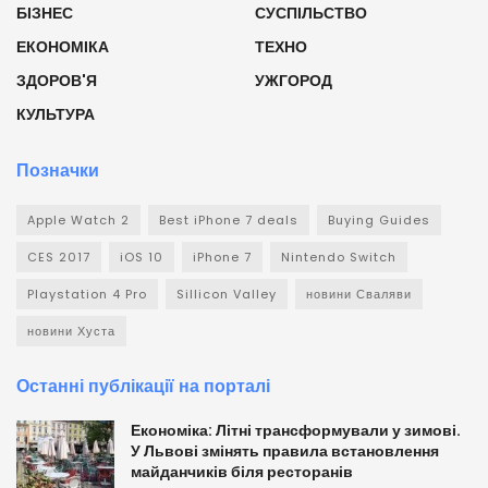
БІЗНЕС
СУСПІЛЬСТВО
ЕКОНОМІКА
ТЕХНО
ЗДОРОВ'Я
УЖГОРОД
КУЛЬТУРА
Позначки
Apple Watch 2
Best iPhone 7 deals
Buying Guides
CES 2017
iOS 10
iPhone 7
Nintendo Switch
Playstation 4 Pro
Sillicon Valley
новини Сваляви
новини Хуста
Останні публікації на порталі
Економіка: Літні трансформували у зимові.
У Львові змінять правила встановлення
майданчиків біля ресторанів