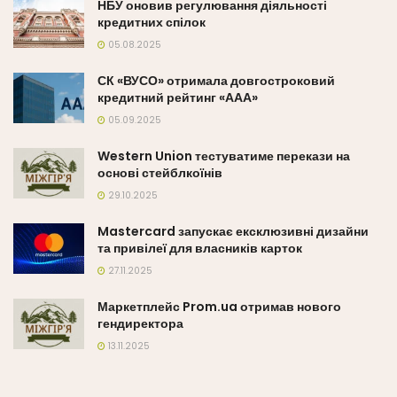
НБУ оновив регулювання діяльності
кредитних спілок
05.08.2025
СК «ВУСО» отримала довгостроковий
кредитний рейтинг «ААА»
05.09.2025
Western Union тестуватиме перекази на
основі стейблкоїнів
29.10.2025
Mastercard запускає ексклюзивні дизайни
та привілеї для власників карток
27.11.2025
Маркетплейс Prom.ua отримав нового
гендиректора
13.11.2025