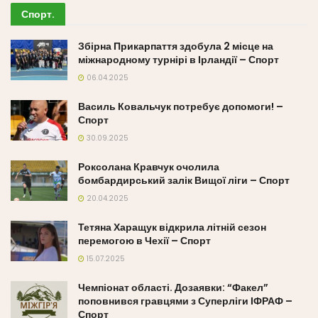
Спорт
.
Збірна Прикарпаття здобула 2 місце на
міжнародному турнірі в Ірландії – Спорт
06.04.2025
Василь Ковальчук потребує допомоги! –
Спорт
30.09.2025
Роксолана Кравчук очолила
бомбардирський залік Вищої ліги – Спорт
20.04.2025
Тетяна Харащук відкрила літній сезон
перемогою в Чехії – Спорт
15.07.2025
Чемпіонат області. Дозаявки: “Факел”
поповнився гравцями з Суперліги ІФРАФ –
Спорт