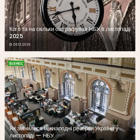
Кого та на скільки оштрафував НБУ в листопаді
2025
06.12.2025
БІЗНЕС
Як змінилися міжнародні резерви України у
листопаді — НБУ