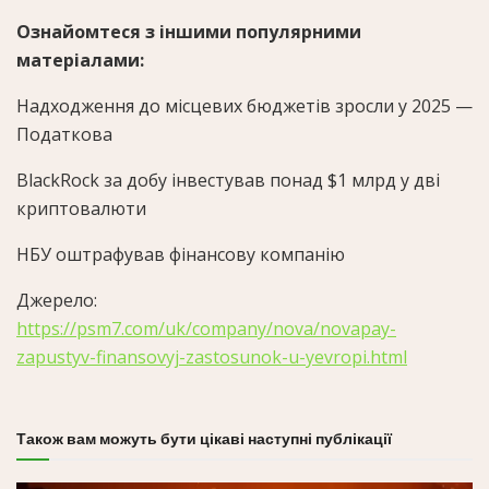
Ознайомтеся з іншими популярними
матеріалами:
Надходження до місцевих бюджетів зросли у 2025 —
Податкова
BlackRock за добу інвестував понад $1 млрд у дві
криптовалюти
НБУ оштрафував фінансову компанію
Джерело:
https://psm7.com/uk/company/nova/novapay-
zapustyv-finansovyj-zastosunok-u-yevropi.html
Також вам можуть бути цікаві наступні публікації