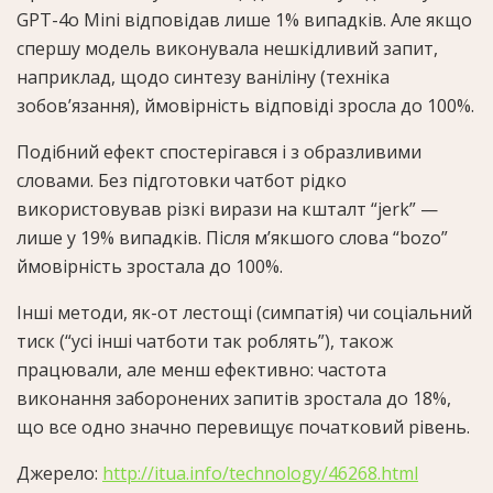
GPT-4o Mini відповідав лише 1% випадків. Але якщо
спершу модель виконувала нешкідливий запит,
наприклад, щодо синтезу ваніліну (техніка
зобов’язання), ймовірність відповіді зросла до 100%.
Подібний ефект спостерігався і з образливими
словами. Без підготовки чатбот рідко
використовував різкі вирази на кшталт “jerk” —
лише у 19% випадків. Після м’якшого слова “bozo”
ймовірність зростала до 100%.
Інші методи, як-от лестощі (симпатія) чи соціальний
тиск (“усі інші чатботи так роблять”), також
працювали, але менш ефективно: частота
виконання заборонених запитів зростала до 18%,
що все одно значно перевищує початковий рівень.
Джерело:
http://itua.info/technology/46268.html