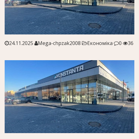
24.11.2025
Mega-chpzak2008
Економіка
0
36