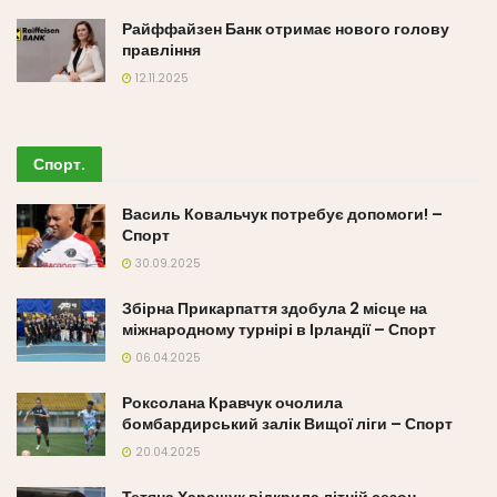
Райффайзен Банк отримає нового голову
правління
12.11.2025
Спорт
.
Василь Ковальчук потребує допомоги! –
Спорт
30.09.2025
Збірна Прикарпаття здобула 2 місце на
міжнародному турнірі в Ірландії – Спорт
06.04.2025
Роксолана Кравчук очолила
бомбардирський залік Вищої ліги – Спорт
20.04.2025
Тетяна Харащук відкрила літній сезон