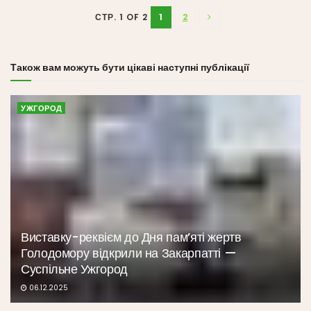
1
2
СТР. 1 OF 2
Також вам можуть бути цікаві наступні публікації
УЖГОРОД
Виставку-реквієм до Дня пам’яті жертв
Голодомору відкрили на Закарпатті —
Суспільне Ужгород
06.12.2025