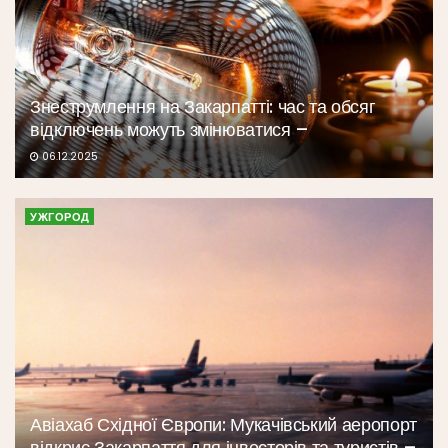
Знеструмлення на Закарпатті: час та обсяг
відключень можуть змінюватися –
06.12.2025
УЖГОРОД
Авіахаб Східної Європи: Мукачівський аеропорт
відкриє Закарпаття для інвесторів та туристів –