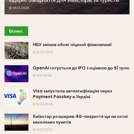
06.12.2025
Бізнес
.
НБУ змінив обсяг ліцензії фінкомпанії
16.09.2025
OpenAI готується до IPO з оцінкою до $1 трлн
31.10.2025
Visa запустила автентифікацію через
Payment Passkey в Україні
19.04.2025
Київстар розширив 4G-покриття ще на сотні
населених пунктів
18.07.2025