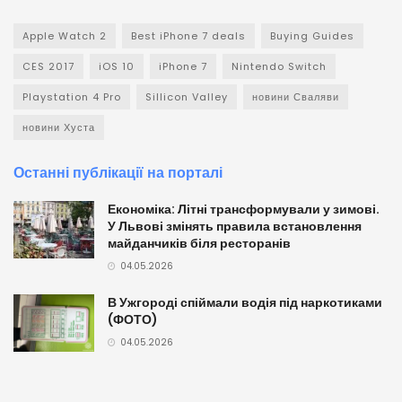
Apple Watch 2
Best iPhone 7 deals
Buying Guides
CES 2017
iOS 10
iPhone 7
Nintendo Switch
Playstation 4 Pro
Sillicon Valley
новини Сваляви
новини Хуста
Останні публікації на порталі
Економіка: Літні трансформували у зимові.
У Львові змінять правила встановлення
майданчиків біля ресторанів
04.05.2026
В Ужгороді спіймали водія під наркотиками
(ФОТО)
04.05.2026