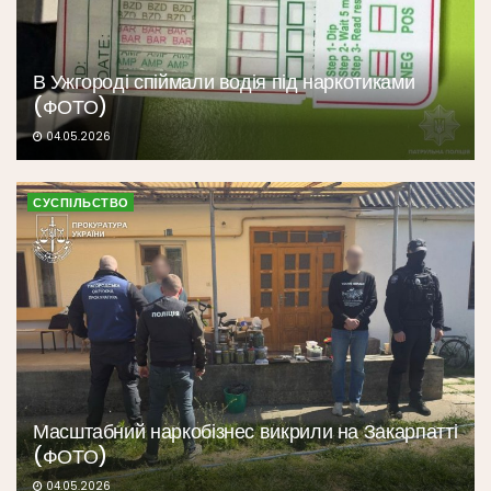
В Ужгороді спіймали водія під наркотиками
(ФОТО)
04.05.2026
СУСПІЛЬСТВО
Масштабний наркобізнес викрили на Закарпатті
(ФОТО)
04.05.2026