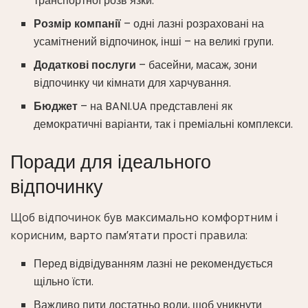
транспортної розв’язки.
Розмір компанії
– одні лазні розраховані на
усамітнений відпочинок, інші – на великі групи.
Додаткові послуги
– басейни, масаж, зони
відпочинку чи кімнати для харчування.
Бюджет
– на BANI.UA представлені як
демократичні варіанти, так і преміальні комплекси.
Поради для ідеального
відпочинку
Щоб відпочинок був максимально комфортним і
корисним, варто пам’ятати прості правила:
Перед відвідуванням лазні не рекомендується
щільно їсти.
Важливо пити достатньо води, щоб уникнути