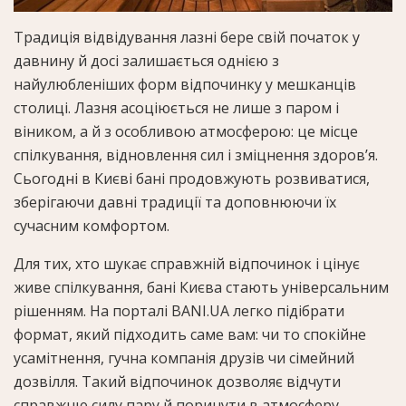
Традиція відвідування лазні бере свій початок у
давнину й досі залишається однією з
найулюбленіших форм відпочинку у мешканців
столиці. Лазня асоціюється не лише з паром і
віником, а й з особливою атмосферою: це місце
спілкування, відновлення сил і зміцнення здоров’я.
Сьогодні в Києві бані продовжують розвиватися,
зберігаючи давні традиції та доповнюючи їх
сучасним комфортом.
Для тих, хто шукає справжній відпочинок і цінує
живе спілкування, бані Києва стають універсальним
рішенням. На порталі BANI.UA легко підібрати
формат, який підходить саме вам: чи то спокійне
усамітнення, гучна компанія друзів чи сімейний
дозвілля. Такий відпочинок дозволяє відчути
справжню силу пару й поринути в атмосферу