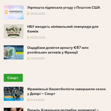
Укрпошта підписала угоду з Поштою США
25.06.2025
НБУ вводить мінімальний леверидж для
банків
26.06.2025
Ощадбанк домігся арешту €87 млн
російських активів у Франції
24.04.2025
Спорт
.
Франківські баскетболісти завершили сезон
у Дніпрі – Спорт
07.04.2025
Василь Ковальчук потребує допомоги! –