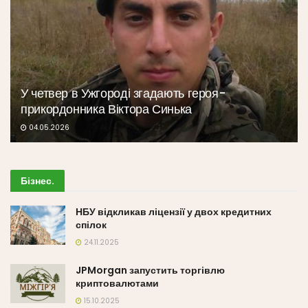
У четвер в Ужгороді згадають героя-
прикордонника Віктора Синька
04.05.2026
Бізнес
.
НБУ відкликав ліцензії у двох кредитних
спілок
24.11.2025
JPMorgan запустить торгівлю
криптовалютами
15.10.2025