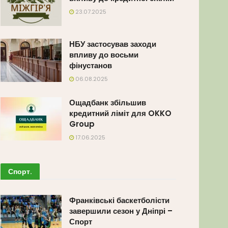
23.07.2025
НБУ застосував заходи
впливу до восьми
фінустанов
06.08.2025
Ощадбанк збільшив
кредитний ліміт для OKKO
Group
17.06.2025
Спорт
.
Франківські баскетболісти
завершили сезон у Дніпрі –
Спорт