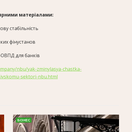
ярними матеріалами:
ову стабільність
яких фінустанов
-ОВПД для банків
ompany/nbu/yak-zminylasya-chastka-
ivskomu-sektori-nbu.html
БІЗНЕС