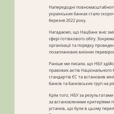
Напередодні повномасштабного 
українських банках стало скороч
березня 2022 року.
Нагадаємо, що
Нацбанк вніс змі
сфері готівкового обігу
. Зокрем
організації та порядку провед
позапланових виїзних перевірок 
Раніше ми писали, що
НБУ здій
правових актів Національного б
стандартів ЄС
та встановив мін
банків та банківських груп на рі
Крім того, НБУ за результатами
за встановленими критеріями
п
установ, що були в цьому перелі