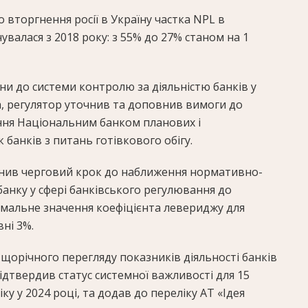
вторгнення росії в Україну частка NPL в
увалася з 2018 року: з 55% до 27% станом на 1
ни до системи контролю за діяльністю банків у
а, регулятор уточнив та доповнив вимоги до
ення Національним банком планових і
банків з питань готівкового обігу.
снив черговий крок до наближення нормативно-
анку у сфері банківського регулювання до
імальне значення коефіцієнта левериджу для
вні 3%.
 щорічного перегляду показників діяльності банків
ідтвердив статус системної важливості
для 15
ку у 2024 році, та додав до переліку АТ «Ідея