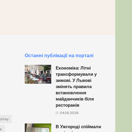
Останні публікації на порталі
Економіка: Літні
трансформували у
зимові. У Львові
змінять правила
встановлення
майданчиків біля
ресторанів
04.05.2026
alley
В Ужгороді спіймали
а