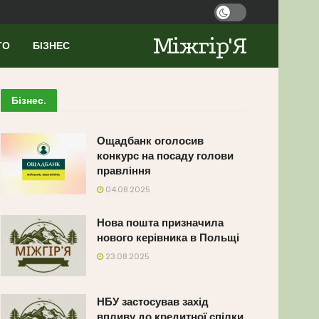
Міжгір'Я
ТО
БІЗНЕС
Бізнес
.
Ощадбанк оголосив
конкурс на посаду голови
правління
04.08.2025
Нова пошта призначила
нового керівника в Польщі
23.08.2025
НБУ застосував захід
впливу до кредитної спілки