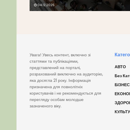
04.12.2025
Катего
Увага! Увесь контент, включно зі
статтями та публікаціями,
АВТО
представлений на порталі,
розрахований виключно на аудиторію,
Без Кат
яка досягла 21 року. Інформація
БІЗНЕС
призначена для повнолітніх
користувачів і не рекомендується для
ЕКОНО
перегляду особам молодше
ЗДОРО
зазначеного віку.
КУЛЬТ