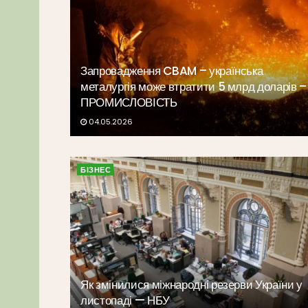
Запровадження CBAM – українська
металургія може втратити 5 млрд доларів –
ПРОМИСЛОВІСТЬ
04.05.2026
БІЗНЕС
Як змінилися міжнародні резерви України у
листопаді — НБУ