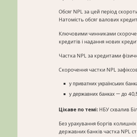
Обсяг NPL за цей період скоротив
Натомість обсяг валових кредитів
Ключовими чинниками скорочен
кредитів і надання нових кредит
Частка NPL за кредитами фізични
Скорочення частки NPL зафіксова
у приватних українських банк
у державних банках — до 40,
Цікаве по темі:
НБУ схвалив Біл
Без урахування боргів колишніх
державних банків частка NPL ст