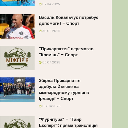
07.04.2025
Василь Ковальчук потребує
допомоги! – Спорт
30.09.2025
“Прикарпаття” перемогло
“Кремінь” – Спорт
08.04.2025
Збірна Прикарпаття
здобула 2 місце на
міжнародному турнірі в
Ірландії – Спорт
06.04.2025
“Фурнітура” – “Тайр
Експерт”: пряма трансляція