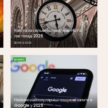
Кого та на скільки оштрафував НБУ в
листопаді 2025
06.12.2025
БІЗНЕС
Названо найпопулярніші пошукові запити в
Google у 2025