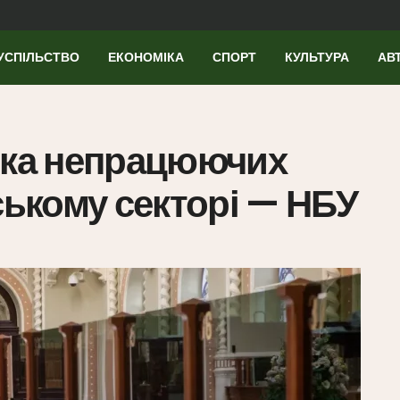
УСПІЛЬСТВО
ЕКОНОМІКА
СПОРТ
КУЛЬТУРА
АВ
тка непрацюючих
ському секторі — НБУ