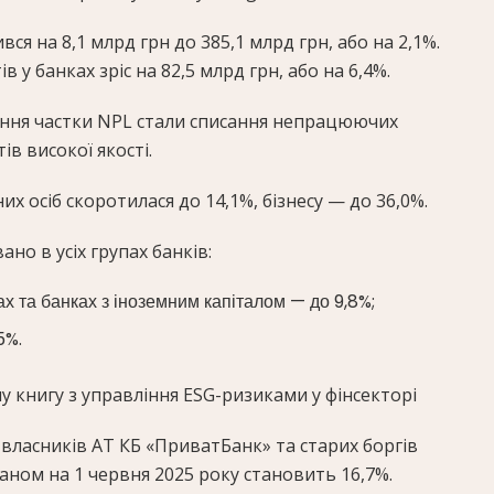
ся на 8,1 млрд грн до 385,1 млрд грн, або на 2,1%.
 у банках зріс на 82,5 млрд грн, або на 6,4%.
ня частки NPL стали списання непрацюючих
ів високої якості.
х осіб скоротилася до 14,1%, бізнесу — до 36,0%.
но в усіх групах банків:
ах та банках з іноземним капіталом — до 9,8%;
5%.
у книгу з управління ESG-ризиками у фінсекторі
 власників АТ КБ «ПриватБанк» та старих боргів
аном на 1 червня 2025 року становить 16,7%.