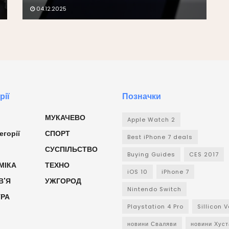
04.12.2025
рії
Позначки
МУКАЧЕВО
Apple Watch 2
егорії
СПОРТ
Best iPhone 7 deals
СУСПІЛЬСТВО
Buying Guides
CES 2017
МІКА
ТЕХНО
iOS 10
iPhone 7
В'Я
УЖГОРОД
Nintendo Switch
УРА
Playstation 4 Pro
Sillicon V
новини Сваляви
новини Хуст