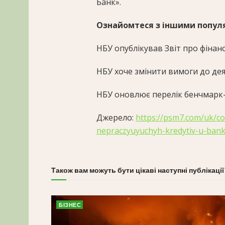
Банк».
Ознайомтеся з іншими попул
НБУ опублікував Звіт про фінанс
НБУ хоче змінити вимоги до де
НБУ оновлює перелік бенчмарк
Джерело:
https://psm7.com/uk/c
nepraczyuyuchyh-kredytiv-u-bank
Також вам можуть бути цікаві наступні публікації
БІЗНЕС