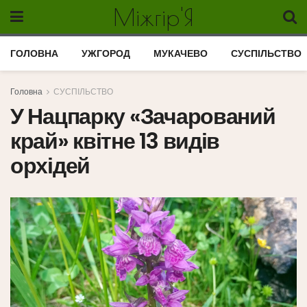
Міжгір'Я
ГОЛОВНА
УЖГОРОД
МУКАЧЕВО
СУСПІЛЬСТВО
Головна
СУСПІЛЬСТВО
У Нацпарку «Зачарований
край» квітне 13 видів
орхідей