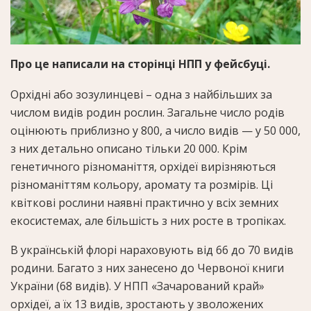
Про це написали на сторінці НПП у фейсбуці.
Орхідні або зозулинцеві – одна з найбільших за
числом видів родин рослин. Загальне число родів
оцінюють приблизно у 800, а число видів — у 50 000,
з них детально описано тільки 20 000. Крім
генетичного різноманіття, орхідеї вирізняються
різноманіттям кольору, аромату та розмірів. Ці
квіткові рослини наявні практично у всіх земних
екосистемах, але більшість з них росте в тропіках.
В українській флорі нараховують від 66 до 70 видів
родини. Багато з них занесено до Червоної книги
України (68 видів). У НПП «Зачарований край»
орхідеї, а їх 13 видів, зростають у зволожених