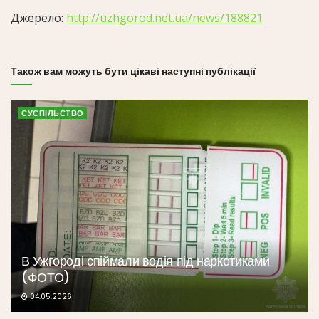
Джерело:
http://uzhgorod.net.ua/news/188821
Також вам можуть бути цікаві наступні публікації
СУСПІЛЬСТВО
В Ужгороді спіймали водія під наркотиками
(ФОТО)
04.05.2026