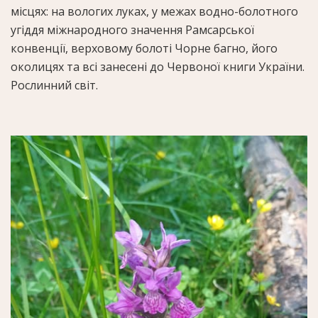
місцях: на вологих луках, у межах водно-болотного
угіддя міжнародного значення Рамсарської
конвенції, верховому болоті Чорне багно, його
околицях та всі занесені до Червоної книги України.
Рослинний світ.