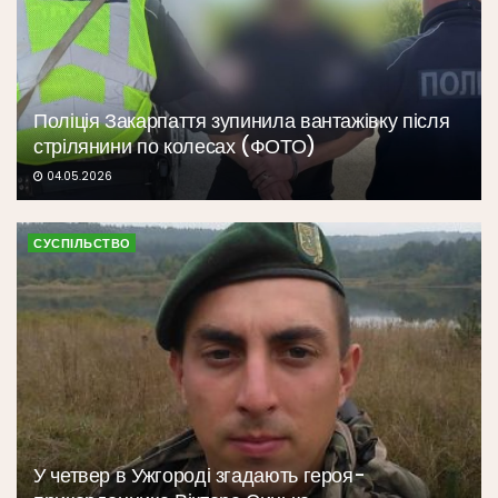
Поліція Закарпаття зупинила вантажівку після
стрілянини по колесах (ФОТО)
04.05.2026
СУСПІЛЬСТВО
У четвер в Ужгороді згадають героя-