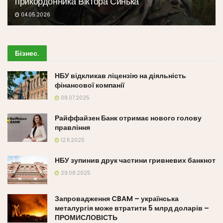
прикордонника Віктора Синька
04.05.2026
Бізнес
.
НБУ відкликав ліцензію на діяльність
фінансової компанії
08.07.2025
Райффайзен Банк отримає нового голову
правління
12.11.2025
НБУ зупинив друк частини гривневих банкнот
29.08.2025
Запровадження CBAM – українська
металургія може втратити 5 млрд доларів –
ПРОМИСЛОВІСТЬ