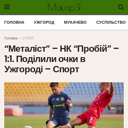
Міжгір'Я
ГОЛОВНА
УЖГОРОД
МУКАЧЕВО
СУСПІЛЬСТВО
Головна
СПОРТ
“Металіст” – НК “Пробій” –
1:1. Поділили очки в
Ужгороді – Спорт