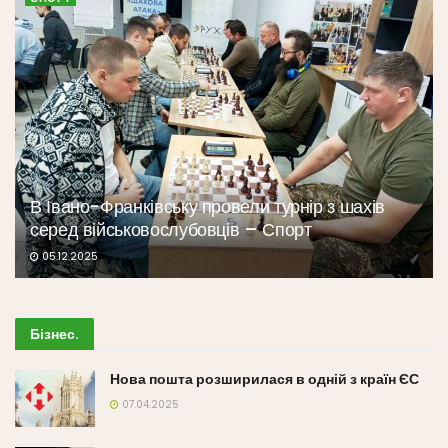
В Івано-Франківську провели турнір з шахів
серед військовослубовців – Спорт
05.12.2025
Бізнес
.
Нова пошта розширилася в одній з країн ЄС
07.04.2025