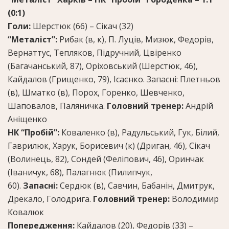
(0:1)
Голи:
Шерстюк (66) – Сікач (32)
“Металіст”:
Рибак (в, к), П. Луців, Мизюк, Федорів,
Вернаттус, Тепляков, Підручний, Цвіренко
(Багачанський, 87), Оріховський (Шерстюк, 46),
Кайдалов (Грищенко, 79), Ісаєнко. Запасні: Плетньов
(в), Шматко (в), Порох, Горенко, Шевченко,
Шаповалов, Паляничка.
Головний тренер:
Андрій
Аніщенко
НК “Пробій”:
Коваленко (в), Радульський, Гук, Білий,
Гаврилюк, Харук, Борисевич (к) (Дриган, 46), Сікач
(Волинець, 82), Сондей (Феліпович, 46), Оринчак
(Іваничук, 68), Палагнюк (Пилипчук,
60).
Запасні:
Сердюк (в), Савчин, Бабанін, Дмитрук,
Дрекало, Голодрига.
Головний тренер:
Володимир
Ковалюк
Попередження:
Кайдалов (20), Федорів (33) –