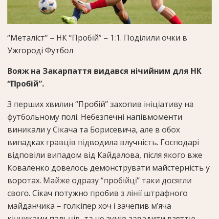
“Металіст” – НК “Пробій” – 1:1. Поділили очки в
Ужгороді
Футбол
Вояж на Закарпаття видався нічийним для НК
“Пробій”.
З перших хвилин “Пробій” захопив ініціативу на
футбольному полі. Небезпечні напівмоменти
виникали у Сікача та Борисевича, але в обох
випадках гравців підводила влучність. Господарі
відповіли випадом від Кайдалова, після якого вже
Коваленко довелось демонструвати майстерність у
воротах. Майже одразу “пробійці” таки досягли
свого. Сікач потужно пробив з лінії штрафного
майданчика – голкіпер хоч і зачепив м’яча
кінчиками пальців, та не зумів завадити взяттю