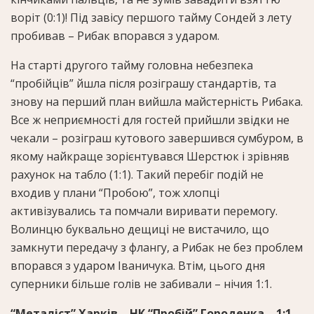
воріт (0:1)! Під завісу першого тайму Сондей з лету
пробивав – Рибак впорався з ударом.
На старті другого тайму головна небезпека
“пробійців” йшла після розіграшу стандартів, та
знову на перший план вийшла майстерність Рибака.
Все ж неприємності для гостей прийшли звідки не
чекали – розіграш кутового завершився сумбуром, в
якому найкраще зорієнтувався Шерстюк і зрівняв
рахунок на табло (1:1). Такий перебіг подій не
входив у плани “Пробою”, тож хлопці
активізувались та помчали виривати перемогу.
Волинцю буквально дещиці не вистачило, що
замкнути передачу з флангу, а Рибак не без проблем
впорався з ударом Іваничука. Втім, цього дня
суперники більше голів не забивали – нічия 1:1.
“Металіст” Харків – НК “Пробій” Городенка – 1:1