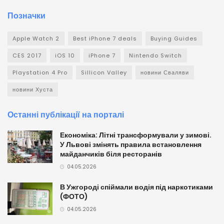
Позначки
Apple Watch 2
Best iPhone 7 deals
Buying Guides
CES 2017
iOS 10
iPhone 7
Nintendo Switch
Playstation 4 Pro
Sillicon Valley
новини Сваляви
новини Хуста
Останні публікації на порталі
Економіка: Літні трансформували у зимові.
У Львові змінять правила встановлення
майданчиків біля ресторанів
04.05.2026
В Ужгороді спіймали водія під наркотиками
(ФОТО)
04.05.2026