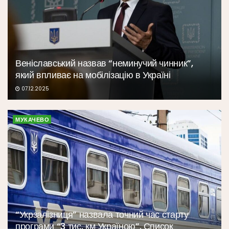
Веніславський назвав “неминучий чинник”,
який впливає на мобілізацію в Україні
07.12.2025
МУКАЧЕВО
“Укрзалізниця” назвала точний час старту
програми “3 тис. км Україною”. Список