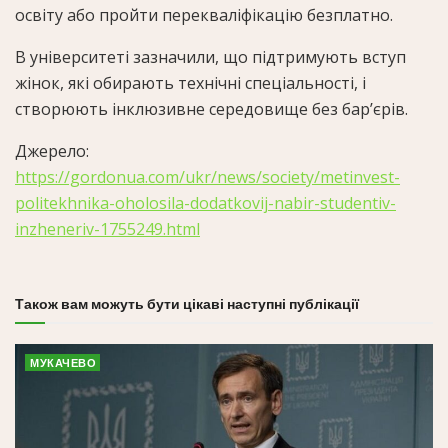
освіту або пройти перекваліфікацію безплатно.
В університеті зазначили, що підтримують вступ
жінок, які обирають технічні спеціальності, і
створюють інклюзивне середовище без бар’єрів.
Джерело:
https://gordonua.com/ukr/news/society/metinvest-
politekhnika-oholosila-dodatkovij-nabir-studentiv-
inzheneriv-1755249.html
Також вам можуть бути цікаві наступні публікації
МУКАЧЕВО