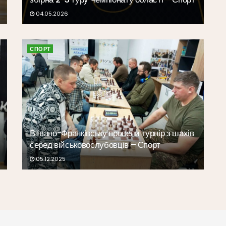
04.05.2026
СПОРТ
В Івано-Франківську провели турнір з шахів
серед військовослубовців – Спорт
05.12.2025