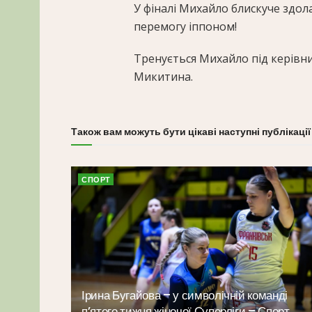
У фіналі Михайло блискуче здо
перемогу іппоном!
Тренується Михайло під керівн
Микитина.
Також вам можуть бути цікаві наступні публікації
СПОРТ
Ірина Бугайова – у символічній команді
п’ятого тижня жіночої Суперліги – Спорт