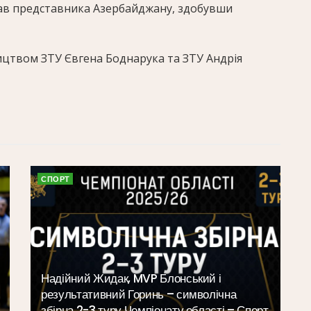
лав представника Азербайджану, здобувши
ицтвом ЗТУ Євгена Боднарука та ЗТУ Андрія
СПОРТ
Надійний Жидак, MVP Блонський і
результативний Горинь – символічна
збірна 2-3 туру Чемпіонату області – Спорт