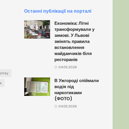
Останні публікації на порталі
Економіка: Літні
трансформували у
зимові. У Львові
змінять правила
встановлення
майданчиків біля
ресторанів
04.05.2026
alley
В Ужгороді спіймали
а
водія під
наркотиками
(ФОТО)
04.05.2026