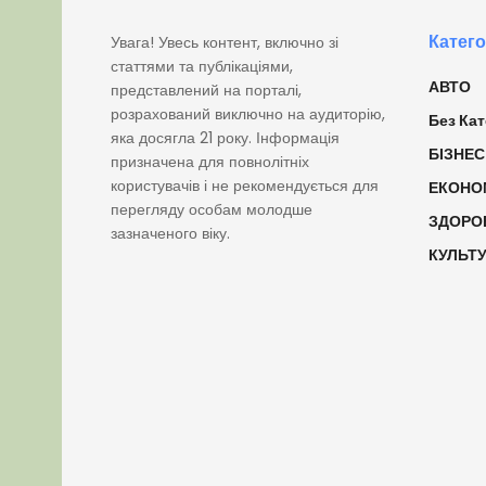
Катего
Увага! Увесь контент, включно зі
статтями та публікаціями,
АВТО
представлений на порталі,
розрахований виключно на аудиторію,
Без Кат
яка досягла 21 року. Інформація
БІЗНЕС
призначена для повнолітніх
користувачів і не рекомендується для
ЕКОНО
перегляду особам молодше
ЗДОРО
зазначеного віку.
КУЛЬТ