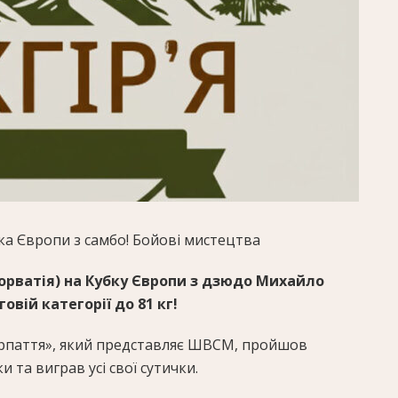
ка Європи з самбо!
Бойові мистецтва
Хорватія) на Кубку Європи з дзюдо Михайло
вій категорії до 81 кг!
рпаття», який представляє ШВСМ, пройшов
и та виграв усі свої сутички.