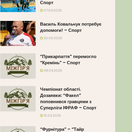
Спорт
07.04.2025
Василь Ковальчук потребує
допомоги! – Спорт
30.09.2025
“Прикарпаття” перемогло
“Кремінь” – Спорт
08.04.2025
Чемпіонат області.
Дозаявки: “Факел”
поповнився гравцями з
Суперліги ІФРАФ – Спорт
15.04.2025
“Фурнітура” – “Тайр