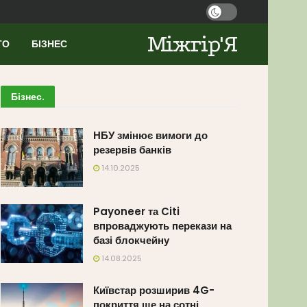
Міжгір'Я
ТО
БІЗНЕС
Бізнес
.
НБУ змінює вимоги до
резервів банків
14.10.2025
Payoneer та Citi
впроваджують перекази на
базі блокчейну
14.08.2025
Київстар розширив 4G-
покриття ще на сотні