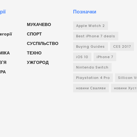
рії
Позначки
МУКАЧЕВО
Apple Watch 2
егорії
СПОРТ
Best iPhone 7 deals
СУСПІЛЬСТВО
Buying Guides
CES 2017
МІКА
ТЕХНО
iOS 10
iPhone 7
В'Я
УЖГОРОД
Nintendo Switch
УРА
Playstation 4 Pro
Sillicon V
новини Сваляви
новини Хуст