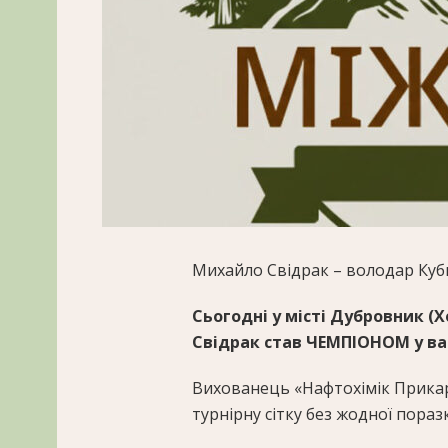
Михайло Свідрак – володар Куб
Сьогодні у місті Дубровник (
Свідрак став ЧЕМПІОНОМ у ваго
Вихованець «Нафтохімік Прика
турнірну сітку без жодної поразк