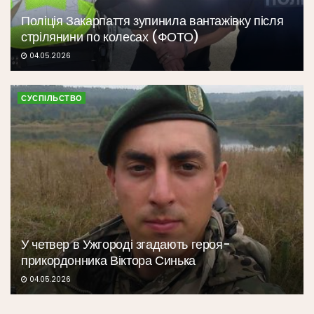
Поліція Закарпаття зупинила вантажівку після
стрілянини по колесах (ФОТО)
04.05.2026
СУСПІЛЬСТВО
У четвер в Ужгороді згадають героя-
прикордонника Віктора Синька
04.05.2026