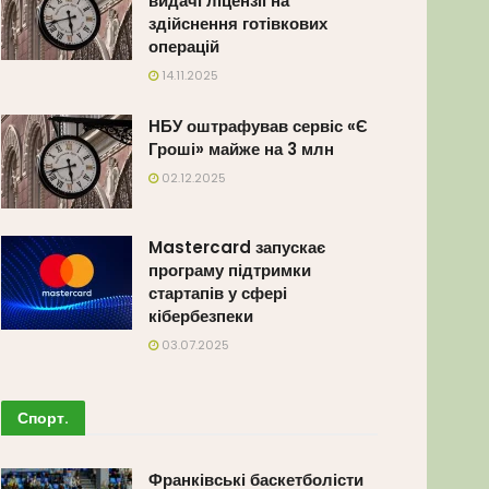
видачі ліцензії на
здійснення готівкових
операцій
14.11.2025
НБУ оштрафував сервіс «Є
Гроші» майже на 3 млн
02.12.2025
Mastercard запускає
програму підтримки
стартапів у сфері
кібербезпеки
03.07.2025
Спорт
.
Франківські баскетболісти