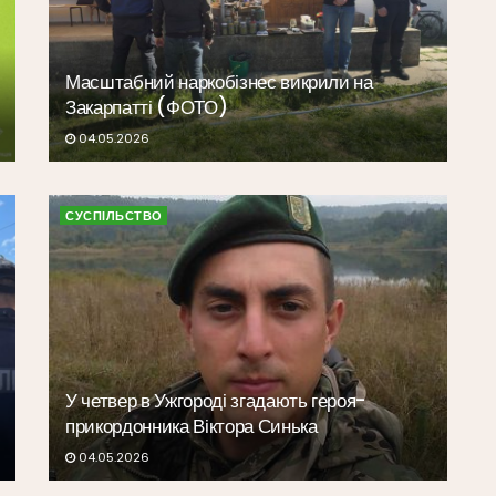
Масштабний наркобізнес викрили на
Закарпатті (ФОТО)
04.05.2026
СУСПІЛЬСТВО
У четвер в Ужгороді згадають героя-
прикордонника Віктора Синька
04.05.2026