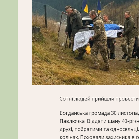
Сотні людей прийшли провести 
Богданська громада 30 листопа
Павлючка. Віддати шану 40-річн
друзі, побратими та односельц
колінах. Поховали захисника в 