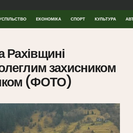
УСПІЛЬСТВО
ЕКОНОМІКА
СПОРТ
КУЛЬТУРА
АВ
а Рахівщині
полеглим захисником
чком (ФОТО)