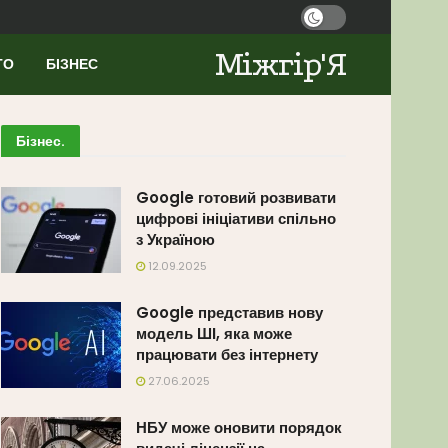
Міжгір'Я
ТО
БІЗНЕС
Бізнес
.
Google готовий розвивати
цифрові ініціативи спільно
з Україною
12.09.2025
Google представив нову
модель ШІ, яка може
працювати без інтернету
27.06.2025
НБУ може оновити порядок