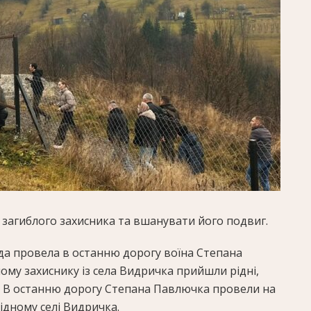
загиблого захисника та вшанувати його подвиг.
да провела в останню дорогу воїна Степана
ому захиснику із села Видричка прийшли рідні,
і. В останню дорогу Степана Павлючка провели на
рідному селі Видричка.