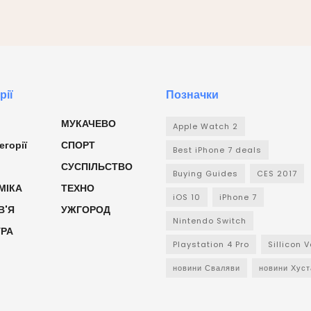
рії
Позначки
МУКАЧЕВО
Apple Watch 2
егорії
СПОРТ
Best iPhone 7 deals
СУСПІЛЬСТВО
Buying Guides
CES 2017
МІКА
ТЕХНО
iOS 10
iPhone 7
В'Я
УЖГОРОД
Nintendo Switch
УРА
Playstation 4 Pro
Sillicon V
новини Сваляви
новини Хуст