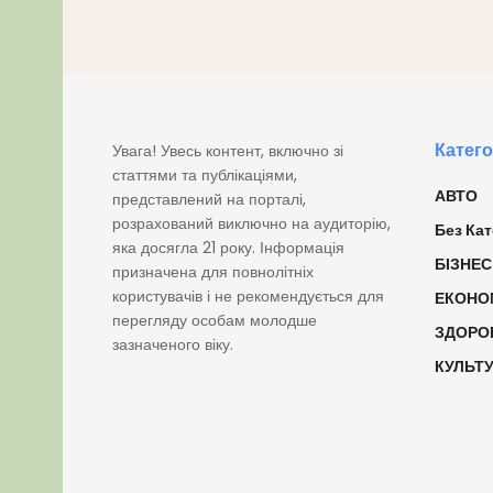
Катего
Увага! Увесь контент, включно зі
статтями та публікаціями,
АВТО
представлений на порталі,
розрахований виключно на аудиторію,
Без Кат
яка досягла 21 року. Інформація
БІЗНЕС
призначена для повнолітніх
користувачів і не рекомендується для
ЕКОНО
перегляду особам молодше
ЗДОРО
зазначеного віку.
КУЛЬТ