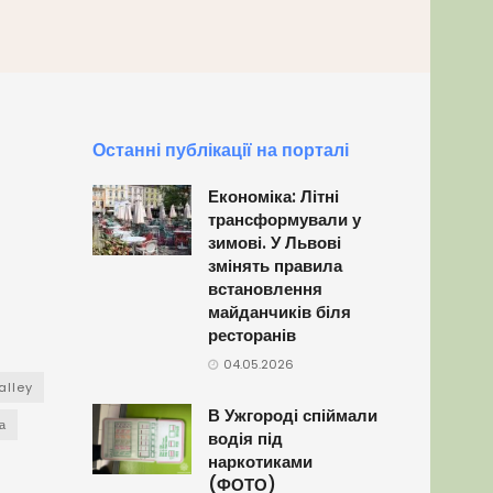
Останні публікації на порталі
Економіка: Літні
трансформували у
зимові. У Львові
змінять правила
встановлення
майданчиків біля
ресторанів
04.05.2026
alley
В Ужгороді спіймали
а
водія під
наркотиками
(ФОТО)