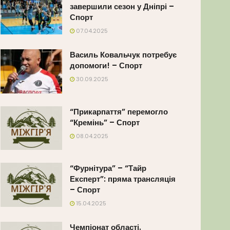
завершили сезон у Дніпрі –
Спорт
07.04.2025
Василь Ковальчук потребує
допомоги! – Спорт
30.09.2025
“Прикарпаття” перемогло
“Кремінь” – Спорт
08.04.2025
“Фурнітура” – “Тайр
Експерт”: пряма трансляція
– Спорт
15.04.2025
Чемпіонат області.