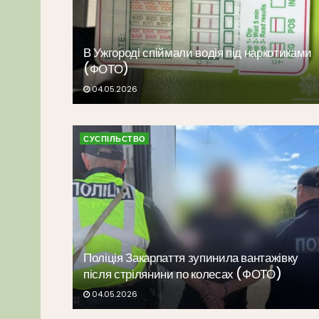
В Ужгороді спіймали водія під наркотиками
(ФОТО)
04.05.2026
СУСПІЛЬСТВО
Поліція Закарпаття зупинила вантажівку
після стрілянини по колесах (ФОТО)
04.05.2026