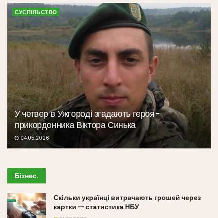
СУСПІЛЬСТВО
У четвер в Ужгороді згадають героя-
прикордонника Віктора Синька
04.05.2026
Бізнес
.
Скільки українці витрачають грошей через
картки — статистика НБУ