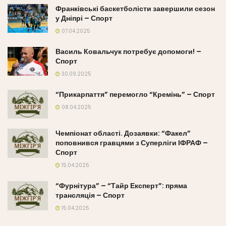
Франківські баскетболісти завершили сезон
у Дніпрі – Спорт
07.04.2025
Василь Ковальчук потребує допомоги! –
Спорт
30.09.2025
“Прикарпаття” перемогло “Кремінь” – Спорт
08.04.2025
Чемпіонат області. Дозаявки: “Факел”
поповнився гравцями з Суперліги ІФРАФ –
Спорт
15.04.2025
“Фурнітура” – “Тайр Експерт”: пряма
трансляція – Спорт
15.04.2025