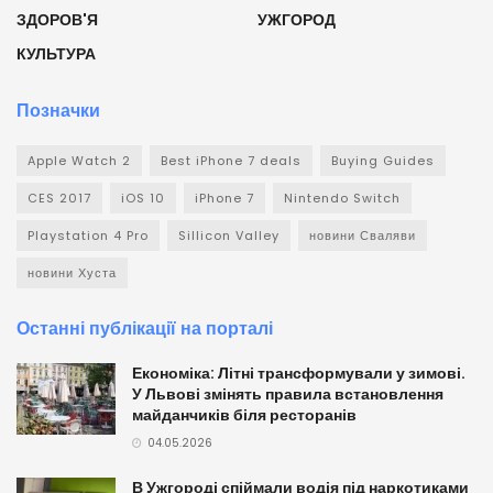
ЗДОРОВ'Я
УЖГОРОД
КУЛЬТУРА
Позначки
Apple Watch 2
Best iPhone 7 deals
Buying Guides
CES 2017
iOS 10
iPhone 7
Nintendo Switch
Playstation 4 Pro
Sillicon Valley
новини Сваляви
новини Хуста
Останні публікації на порталі
Економіка: Літні трансформували у зимові.
У Львові змінять правила встановлення
майданчиків біля ресторанів
04.05.2026
В Ужгороді спіймали водія під наркотиками