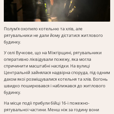
Полум’я охопило котельню та хлів, але
рятувальники не дали йому дістатися житлового
будинку.
У селі Вучкове, що на Міжгірщині, рятувальники
оперативно ліквідували пожежу, яка могла
спричинити масштабні наслідки. На вулиці
Центральній зайнялася надвірна споруда, під одним
дахом якої розміщувалися котельня та хлів. Вогонь
швидко поширювався і наближався до житлового
будинку.
На місце події прибули бійці 16-ї пожежно-
рятувальної частини. Менш ніж за годину вони