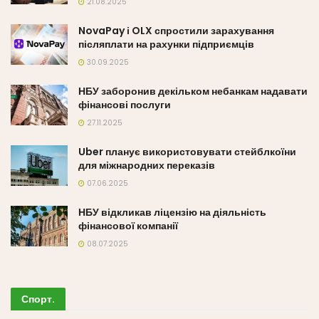
21.08.2025
NovaPay і OLX спростили зарахування
післяплати на рахунки підприємців
30.09.2025
НБУ заборонив декільком небанкам надавати
фінансові послуги
27.11.2025
Uber планує використовувати стейблкоїни
для міжнародних переказів
07.06.2025
НБУ відкликав ліцензію на діяльність
фінансової компанії
08.07.2025
Спорт
.