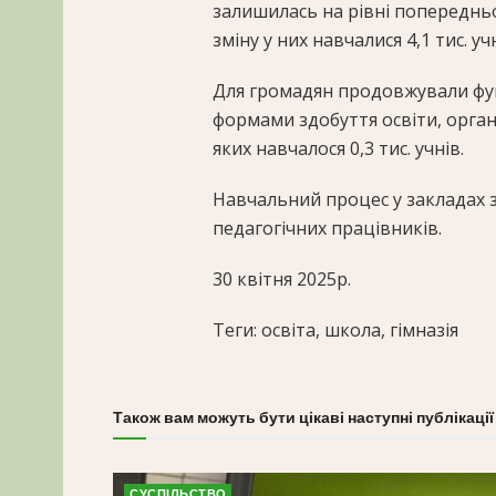
залишилась на рівні попередньо
зміну у них навчалися 4,1 тис. учн
Для громадян продовжували фун
формами здобуття освіти, органі
яких навчалося 0,3 тис. учнів.
Навчальний процес у закладах з
педагогічних працівників.
30 квітня 2025р.
Теги: освіта, школа, гімназія
Також вам можуть бути цікаві наступні публікації
СУСПІЛЬСТВО