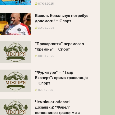
07.04.2025
Василь Ковальчук потребує
допомоги! – Спорт
30.09.2025
“Прикарпаття” перемогло
“Кремінь” – Спорт
08.04.2025
“Фурнітура” – “Тайр
Експерт”: пряма трансляція
– Спорт
15.04.2025
Чемпіонат області.
Дозаявки: “Факел”
поповнився гравцями з