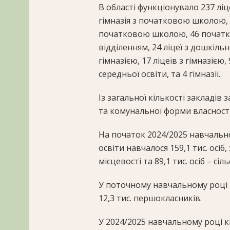
В області функціонувало 237 лі
гімназія з початковою школою, 
початковою школою, 46 початко
відділенням, 24 ліцеї з дошкіл
гімназією, 17 ліцеїв з гімназією,
середньої освіти, та 4 гімназії.
Із загальної кількості закладів
та комунальної форми власності
На початок 2024/2025 навчально
освіти навчалося 159,1 тис. осіб,
місцевості та 89,1 тис. осіб – сіл
У поточному навчальному році 
12,3 тис. першокласників.
У 2024/2025 навчальному році кі