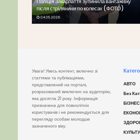
Поліція Закарпаття зупинила вантажівку
після стрілянини по колесах (ФОТО)
04.05.2026
Катего
Увага! Увесь контент, включно зі
статтями та публікаціями,
АВТО
представлений на порталі,
розрахований виключно на аудиторію,
Без Кат
яка досягла 21 року. Інформація
БІЗНЕС
призначена для повнолітніх
користувачів і не рекомендується для
ЕКОНО
перегляду особам молодше
ЗДОРО
зазначеного віку.
КУЛЬТ