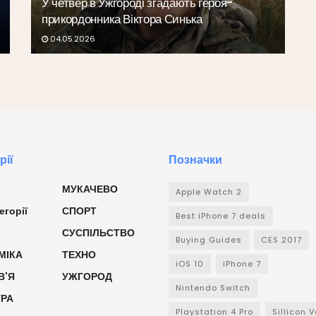
У четвер в Ужгороді згадають героя-
прикордонника Віктора Синька
04.05.2026
рії
Позначки
МУКАЧЕВО
Apple Watch 2
егорії
СПОРТ
Best iPhone 7 deals
СУСПІЛЬСТВО
Buying Guides
CES 2017
МІКА
ТЕХНО
iOS 10
iPhone 7
В'Я
УЖГОРОД
Nintendo Switch
УРА
Playstation 4 Pro
Sillicon V