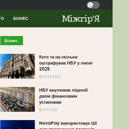
Міжгір'Я
ТО
БІЗНЕС
Бізнес
.
Кого та на скільки
оштрафував НБУ у липні
2025
09.08.2025
НБУ анулював ліцензії
двом фінансовим
установам
12.11.2025
NovaPay використовує ШІ