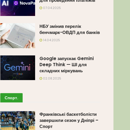
для проведення платежів
07.04.2025
НБУ змінив перелік
бенчмарк-ОВДП для банків
14.04.2025
Google запускає Gemini
Deep Think — ШІ для
складних міркувань
02.08.2025
Спорт
.
Франківські баскетболісти
завершили сезон у Дніпрі –
Спорт