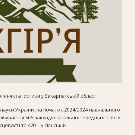
iння статистики у Закарпатськiй областi.
і науки України, на початок 2024/2024 навчального
лічувалося 565 закладів загальної середньої освіти,
сцевості та 420 – у сільській.