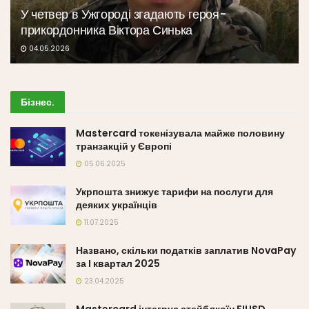
У четвер в Ужгороді згадають героя-
прикордонника Віктора Синька
04.05.2026
Бізнес
.
Mastercard токенізувала майже половину
транзакцій у Європі
05.06.2025
Укрпошта знижує тарифи на послуги для
деяких українців
11.07.2025
Названо, скільки податків заплатив NovaPay
за I квартал 2025
23.04.2025