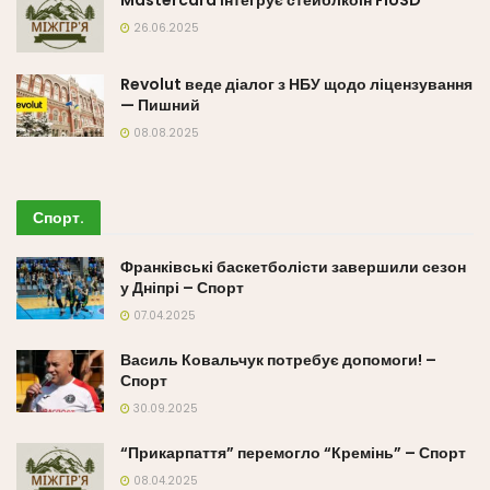
Mastercard інтегрує стейблкоїн FIUSD
26.06.2025
Revolut веде діалог з НБУ щодо ліцензування
— Пишний
08.08.2025
Спорт
.
Франківські баскетболісти завершили сезон
у Дніпрі – Спорт
07.04.2025
Василь Ковальчук потребує допомоги! –
Спорт
30.09.2025
“Прикарпаття” перемогло “Кремінь” – Спорт
08.04.2025