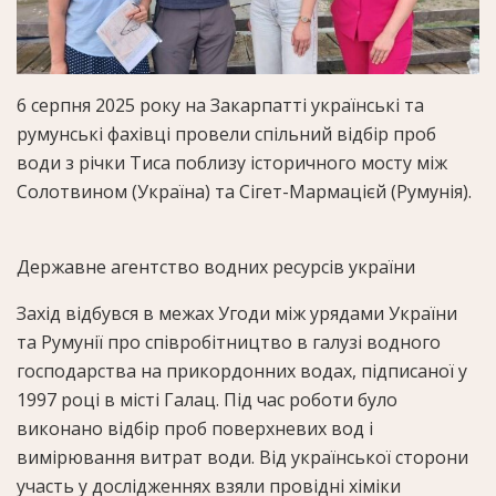
6 серпня 2025 року на Закарпатті українські та
румунські фахівці провели спільний відбір проб
води з річки Тиса поблизу історичного мосту між
Солотвином (Україна) та Сігет-Мармацієй (Румунія).
Державне агентство водних ресурсів україни
Захід відбувся в межах Угоди між урядами України
та Румунії про співробітництво в галузі водного
господарства на прикордонних водах, підписаної у
1997 році в місті Галац. Під час роботи було
виконано відбір проб поверхневих вод і
вимірювання витрат води. Від української сторони
участь у дослідженнях взяли провідні хіміки