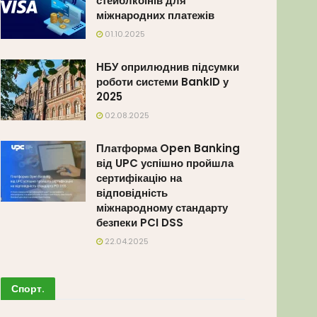
стейблкоїнів для
міжнародних платежів
01.10.2025
НБУ оприлюднив підсумки
роботи системи BankID у
2025
02.08.2025
Платформа Open Banking
від UPC успішно пройшла
сертифікацію на
відповідність
міжнародному стандарту
безпеки PCI DSS
22.04.2025
Спорт
.