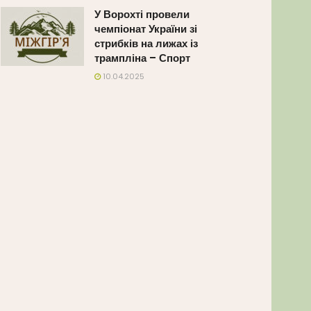
У Ворохті провели
чемпіонат України зі
стрибків на лижах із
трампліна – Спорт
10.04.2025