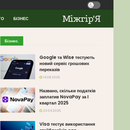
Міжгір'Я
ТО
БІЗНЕС
Бізнес
.
Google та Wise тестують
новий сервіс грошових
переказів
14.08.2025
Названо, скільки податків
заплатив NovaPay за I
квартал 2025
23.04.2025
Visa тестує використання