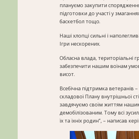
плануємо закупити спорядження
підготовки до участі у змаганнях,
баскетбол тощо.
Наші хлопці сильні і наполеглив
Ігри нескорених.
Обласна влада, територіальні 
забезпечити нашим воїнам умов
висот.
Всебічна підтримка ветеранів –
складової Плану внутрішньої ст
завдячуємо своїм життям нашим 
демобілізованим. Тому всі зуси
їх та їхніх родин”, – написав ке