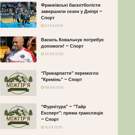
Франківські баскетболісти
завершили сезон у Дніпрі –
Спорт
07.04.2025
Василь Ковальчук потребує
допомоги! – Спорт
30.09.2025
“Прикарпаття” перемогло
“Кремінь” – Спорт
08.04.2025
“Фурнітура” – “Тайр
Експерт”: пряма трансляція
– Спорт
15.04.2025