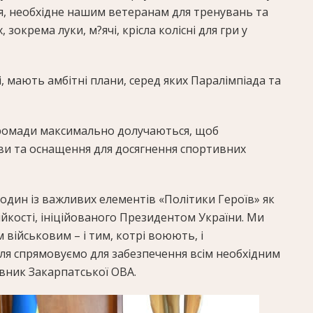
, необхідне нашим ветеранам для тренувань та
 зокрема луки, м?ячі, крісла колісні для гри у
і, мають амбітні плани, серед яких Паралімпіада та
громади максимально долучаються, щоб
и та оснащення для досягнення спортивних
 один із важливих елементів «Політики Героїв» як
ійкості, ініційованого Президентом України. Ми
військовим – і тим, котрі воюють, і
лля спрямовуємо для забезпечення всім необхідним
рівник Закарпатської ОВА.