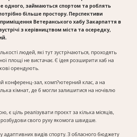
е одного, займаються спортом та роблять
 потрібно більше простору. Перспективи
 приміщення Ветеранського хабу Закарпаття в
зустрічі з керівництвом міста та осередку,
ий.
ількості людей, які тут зустрічаються, проходять
ної площі не вистачає. Є ідея розширити хаб на
ькові орендують.
ий конференц-зал, комп?ютерний клас, а на
лька кімнат, де б могли залишитися на ночівлю
ю, є ціль реалізувати проєкт за кілька місяців,
 розбудови свого руху якомога швидше.
у адаптивних видів спорту. З обласного бюджету