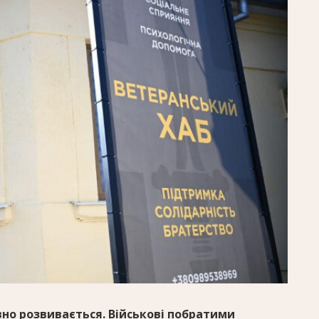
вно розвивається. Військові побратими