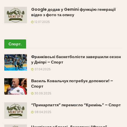
Google додав у Gemini функцію генерації
відео з фото та опису
12.07.2025
Спорт
.
Франківські баскетболісти завершили сезон
у Дніпрі – Спорт
07.04.2025
Василь Ковальчук потребує допомоги! –
Спорт
30.09.2025
“Прикарпаття” перемогло “Кремінь” – Спорт
08.04.2025
Чемпіонат області. Дозаявки: “Факел”