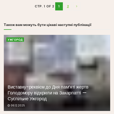
1
2
СТР. 1 OF 2
Також вам можуть бути цікаві наступні публікації
УЖГОРОД
Виставку-реквієм до Дня пам’яті жертв
Голодомору відкрили на Закарпатті —
Суспільне Ужгород
06.12.2025