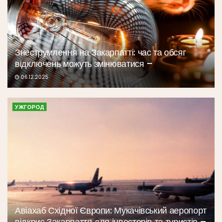
Знеструмлення на Закарпатті: час та обсяг
відключень можуть змінюватися –
06.12.2025
УЖГОРОД
Авіахаб Східної Європи: Мукачівський аеропорт
відкриє Закарпаття для інвесторів та туристів –