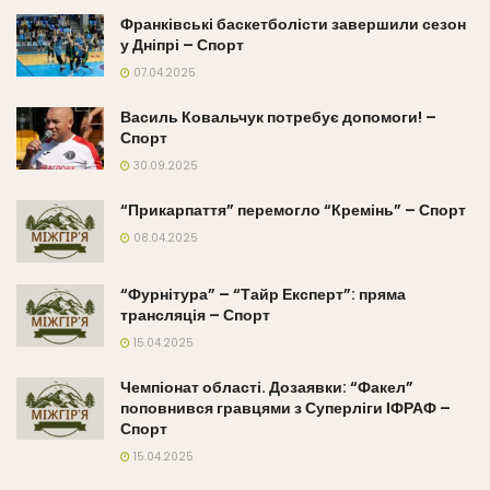
Франківські баскетболісти завершили сезон
у Дніпрі – Спорт
07.04.2025
Василь Ковальчук потребує допомоги! –
Спорт
30.09.2025
“Прикарпаття” перемогло “Кремінь” – Спорт
08.04.2025
“Фурнітура” – “Тайр Експерт”: пряма
трансляція – Спорт
15.04.2025
Чемпіонат області. Дозаявки: “Факел”
поповнився гравцями з Суперліги ІФРАФ –
Спорт
15.04.2025