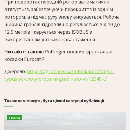
При поворотах передній ротор автоматично
втягується, забезпечуючи перекриття із заднім
ротором, а під час руху знову висувається. Робоча
ширина граблів гідравлічно регулюється від 10 до
12,5 метрів і керується через ISOBUS з
використанням датчика навантаження.
Читайте також:
Pöttinger оновив фронтальні
косарки Eurocat F
Джерело:
https://agrotimes.ua/tehnika/pottinger-
vypustyv-chotyryrotorni-grabli-top-vt-12540-c/
Також вам можуть бути цікаві наступні публікації
ТЕХНО