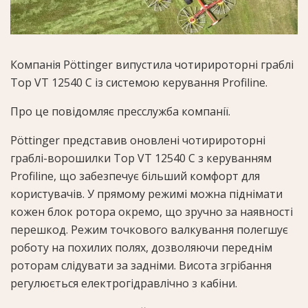
Компанія Pöttinger випустила чотирироторні граблі
Top VT 12540 C із системою керування Profiline.
Про це повідомляє пресслужба компанії.
Pöttinger представив оновлені чотирироторні
граблі-ворошилки Top VT 12540 C з керуванням
Profiline, що забезпечує більший комфорт для
користувачів. У прямому режимі можна піднімати
кожен блок ротора окремо, що зручно за наявності
перешкод. Режим точкового валкування полегшує
роботу на похилих полях, дозволяючи переднім
роторам слідувати за задніми. Висота згрібання
регулюється електрогідравлічно з кабіни.