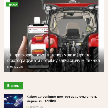
ТЕХНО
ШІ прискорює ремонт: тепер можна просто
сфотографувати потрібну запчастину – Техніка
06.12.2025
Бізнес
.
Київстар успішно протестував сумісність
мережі із Starlink
10.06.2025