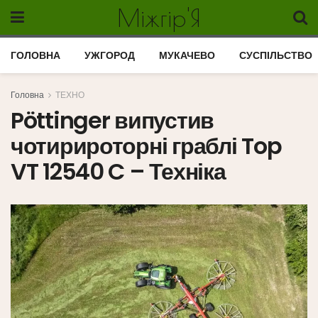
Міжгір'Я
ГОЛОВНА
УЖГОРОД
МУКАЧЕВО
СУСПІЛЬСТВО
Головна
ТЕХНО
Pöttinger випустив
чотирироторні граблі Top
VT 12540 C – Техніка