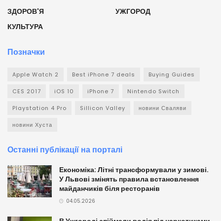
ЗДОРОВ'Я
УЖГОРОД
КУЛЬТУРА
Позначки
Apple Watch 2
Best iPhone 7 deals
Buying Guides
CES 2017
iOS 10
iPhone 7
Nintendo Switch
Playstation 4 Pro
Sillicon Valley
новини Сваляви
новини Хуста
Останні публікації на порталі
Економіка: Літні трансформували у зимові.
У Львові змінять правила встановлення
майданчиків біля ресторанів
04.05.2026