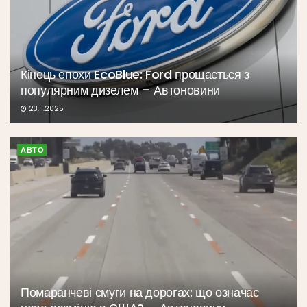
Кінець епохи EcoBlue: Ford прощається з
популярним дизелем – Автоновини
23.11.2025
АВТО
Помаранчеві смуги на дорогах: що означає