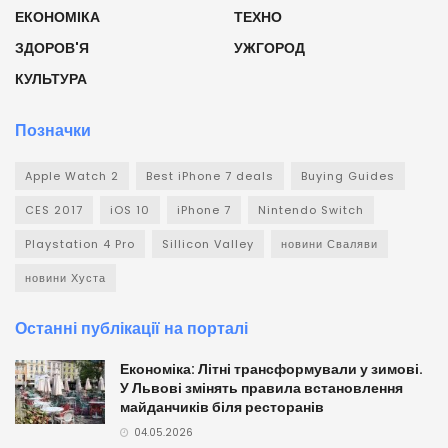
ЕКОНОМІКА
ТЕХНО
ЗДОРОВ'Я
УЖГОРОД
КУЛЬТУРА
Позначки
Apple Watch 2
Best iPhone 7 deals
Buying Guides
CES 2017
iOS 10
iPhone 7
Nintendo Switch
Playstation 4 Pro
Sillicon Valley
новини Сваляви
новини Хуста
Останні публікації на порталі
Економіка: Літні трансформували у зимові.
У Львові змінять правила встановлення
майданчиків біля ресторанів
04.05.2026