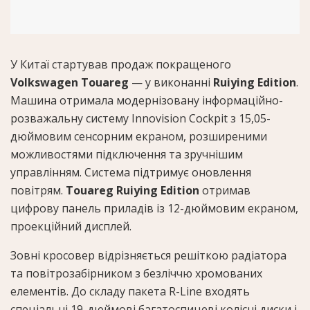
У Китаї стартував продаж покращеного
Volkswagen Touareg
— у виконанні
Ruiying Edition
.
Машина отримала модернізовану інформаційно-
розважальну систему Innovision Cockpit з 15,05-
дюймовим сенсорним екраном, розширеними
можливостями підключення та зручнішим
управлінням. Система підтримує оновлення
повітрям.
Touareg Ruiying Edition
отримав
цифрову панель приладів із 12-дюймовим екраном,
проекційний дисплей.
Зовні кросовер відрізняється решіткою радіатора
та повітрозабірником з безліччю хромованих
елементів. До складу пакета R-Line входять
спеціальні 19-дюймові багатоспицеві колісні диски і