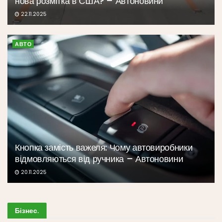
нова розмітка в США? – Автоновини
22.11.2025
АВТО
Кнопка замість важеля: Чому автовиробники
відмовляються від ручника – Автоновини
20.11.2025
Бізнес
.