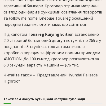
агресивніші бампери. Кросовер отримав матричні
світлодіодні фари з функціями освітлення поворотів
та Follow me home. Вперше Touareg оснащений
переднім і заднім логотипами, що світяться.
Під капотом T
ouareg Ruiying Edition
встановлено
2,0-літровий бензиновий двигун потужністю 265 л у
поєднанні з 8-ступінчастою автоматичною
коробкою передач та фірмовим повним приводом
4MOTION. До 100 км/год кросовер розганяється за
6,8 секунди, вартість машини — $76 тис.
Читайте також –
Представлений Hyundai Palisade
Highroof
Також вам можуть бути цікаві наступні публікації