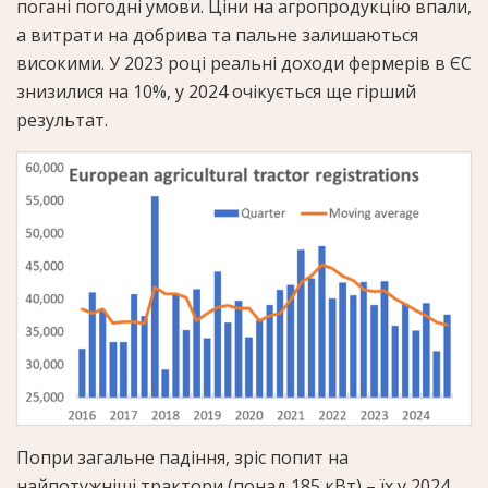
погані погодні умови. Ціни на агропродукцію впали,
а витрати на добрива та пальне залишаються
високими. У 2023 році реальні доходи фермерів в ЄС
знизилися на 10%, у 2024 очікується ще гірший
результат.
Попри загальне падіння, зріс попит на
найпотужніші трактори (понад 185 кВт) – їх у 2024