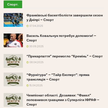
Спорт
.
Франківські баскетболісти завершили сезон
у Дніпрі – Спорт
07.04.2025
Василь Ковальчук потребує допомоги! –
Спорт
30.09.2025
“Прикарпаття” перемогло “Кремінь” – Спорт
08.04.2025
“Фурнітура” – “Тайр Експерт”: пряма
трансляція – Спорт
15.04.2025
Чемпіонат області. Дозаявки: “Факел”
поповнився гравцями з Суперліги ІФРАФ –
Спорт