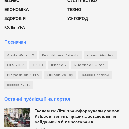
БІЗНЕС
СУСПІЛЬСТВО
ЕКОНОМІКА
ТЕХНО
ЗДОРОВ'Я
УЖГОРОД
КУЛЬТУРА
Позначки
Apple Watch 2
Best iPhone 7 deals
Buying Guides
CES 2017
iOS 10
iPhone 7
Nintendo Switch
Playstation 4 Pro
Sillicon Valley
новини Сваляви
новини Хуста
Останні публікації на порталі
Економіка: Літні трансформували у зимові.
У Львові змінять правила встановлення
майданчиків біля ресторанів