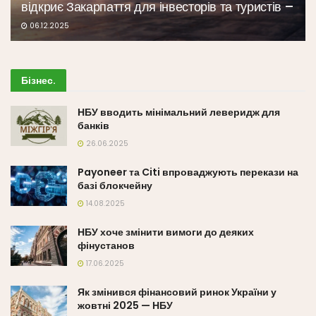
відкриє Закарпаття для інвесторів та туристів –
06.12.2025
Бізнес
.
НБУ вводить мінімальний леверидж для
банків
26.06.2025
Payoneer та Citi впроваджують перекази на
базі блокчейну
14.08.2025
НБУ хоче змінити вимоги до деяких
фінустанов
17.06.2025
Як змінився фінансовий ринок України у
жовтні 2025 — НБУ