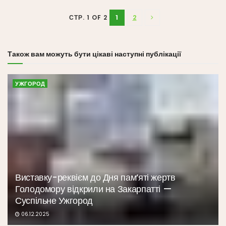
1
2
СТР. 1 OF 2
Також вам можуть бути цікаві наступні публікації
УЖГОРОД
Виставку-реквієм до Дня пам’яті жертв
Голодомору відкрили на Закарпатті —
Суспільне Ужгород
06.12.2025