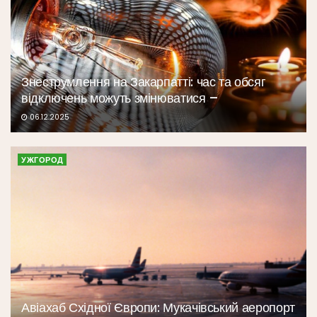
Знеструмлення на Закарпатті: час та обсяг
відключень можуть змінюватися –
06.12.2025
УЖГОРОД
Авіахаб Східної Європи: Мукачівський аеропорт