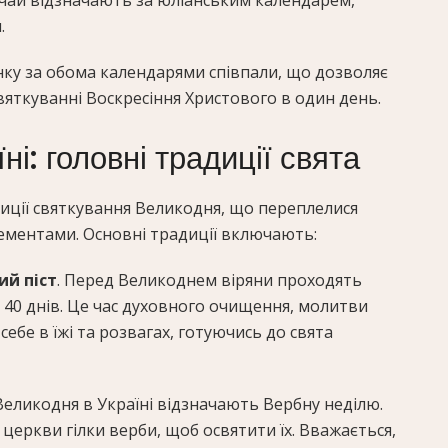
чай відзначають за юліанським календарем,
.
нку за обома календарями співпали, що дозволяє
святкуванні Воскресіння Христового в один день.
ні: головні традиції свята
адиції святкування Великодня, що переплелися
лементами. Основні традиції включають:
ий піст
. Перед Великоднем віряни проходять
є 40 днів. Це час духовного очищення, молитви
ебе в їжі та розвагах, готуючись до свята
Великодня в Україні відзначають Вербну неділю.
церкви гілки верби, щоб освятити їх. Вважається,