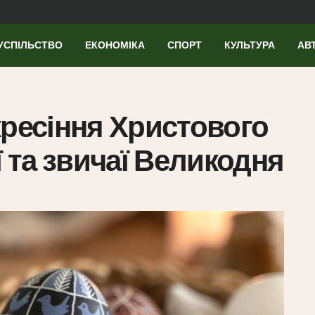
УСПІЛЬСТВО
ЕКОНОМІКА
СПОРТ
КУЛЬТУРА
АВ
кресіння Христового
ї та звичаї Великодня