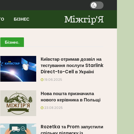
Міжгір'Я
ТО
БІЗНЕС
Бізнес
.
Київстар отримав дозвіл на
тестування послуги Starlink
Direct-to-Cell в Україні
19.06.2025
Нова пошта призначила
нового керівника в Польщі
23.08.2025
Rozetka та Prom запустили
спільну підписку із