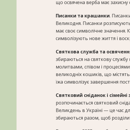
що освячена верба має захисну 
Писанки та крашанки
. Писанк
Великодня. Писанки розписують 
має своє символічне значення. 
символізують нове життя і воск
Святкова служба та освяченн
збираються на святкову службу
молитвами, співом і процесіями 
великодніх кошиків, що містять 
їжа символізує завершення посту
Святковий сніданок і сімейні з
розпочинається святковий снідан
Великдень в Україні — це час для
збираються разом, щоб розділит