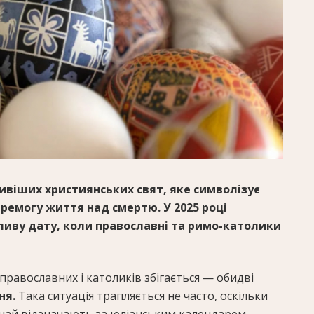
віших християнських свят, яке символізує
еремогу життя над смертю. У 2025 році
ливу дату, коли православні та римо-католики
православних і католиків збігається — обидві
ня.
Така ситуація трапляється не часто, оскільки