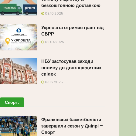
безкоштовною доставкою
09.10.2025
Укрпошта отримає грант від
ЄБРР
09.04.2025
НБУ застосував заходи
впливу до двох кредитних
спілок
03.12.2025
Спорт
.
Франківські баскетболісти
завершили сезон у Дніпрі –
Спорт