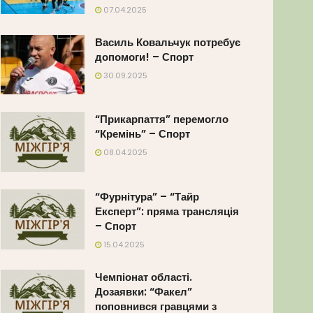
07.04.2025
Василь Ковальчук потребує
допомоги! – Спорт
30.09.2025
“Прикарпаття” перемогло
“Кремінь” – Спорт
08.04.2025
“Фурнітура” – “Тайр
Експерт”: пряма трансляція
– Спорт
15.04.2025
Чемпіонат області.
Дозаявки: “Факел”
поповнився гравцями з