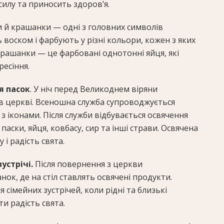
силу та приносить здоров’я.
и й крашанки — одні з головних символів
воском і фарбують у різні кольори, кожен з яких
Крашанки — це фарбовані однотонні яйця, які
ресіння.
я пасок
. У ніч перед Великоднем віряни
 в церкві. Всеношна служба супроводжується
з іконами. Після служби відбувається освячення
паски, яйця, ковбасу, сир та інші страви. Освячена
 і радість свята.
устрічі.
Після повернення з церкви
ок, де на стіл ставлять освячені продукти.
 сімейних зустрічей, коли рідні та близькі
и радість свята.