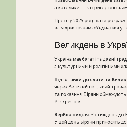
православний Великдень зазви
а католики — за григоріанським
Проте у 2025 році дати розраху
всім християнам об'єднатися у 
Великдень в Украї
Україна має багаті та давні тр
з культурними й релігійними е
Підготовка до свята та Велик
через Великий піст, який трива
та покаяння. Віряни обмежують с
Воскресіння.
Вербна неділя
. За тиждень до 
У цей день віряни приносять до 