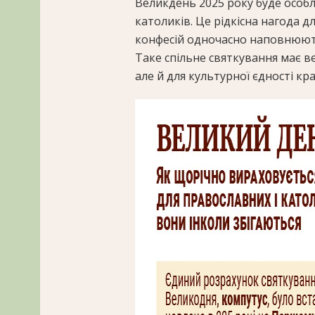
Великдень 2025 року буде особл
католиків. Це рідкісна нагода д
конфесій одночасно наповнюютьс
Таке спільне святкування має ве
але й для культурної єдності кра