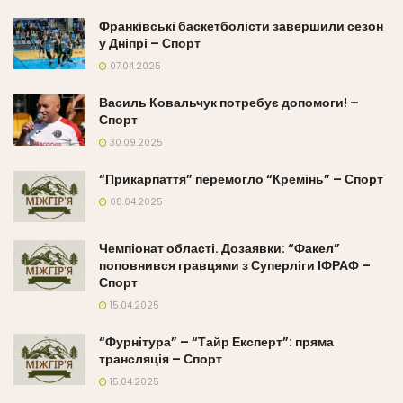
Франківські баскетболісти завершили сезон
у Дніпрі – Спорт
07.04.2025
Василь Ковальчук потребує допомоги! –
Спорт
30.09.2025
“Прикарпаття” перемогло “Кремінь” – Спорт
08.04.2025
Чемпіонат області. Дозаявки: “Факел”
поповнився гравцями з Суперліги ІФРАФ –
Спорт
15.04.2025
“Фурнітура” – “Тайр Експерт”: пряма
трансляція – Спорт
15.04.2025