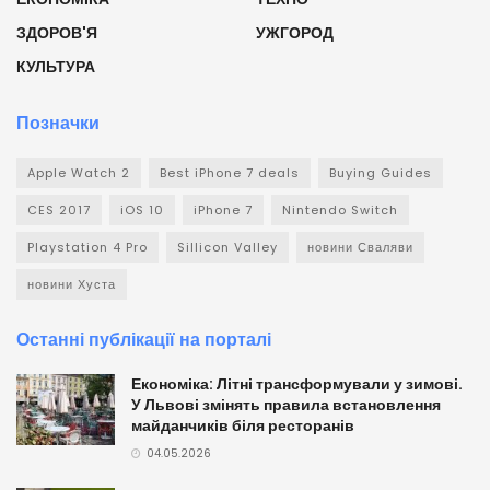
ЗДОРОВ'Я
УЖГОРОД
КУЛЬТУРА
Позначки
Apple Watch 2
Best iPhone 7 deals
Buying Guides
CES 2017
iOS 10
iPhone 7
Nintendo Switch
Playstation 4 Pro
Sillicon Valley
новини Сваляви
новини Хуста
Останні публікації на порталі
Економіка: Літні трансформували у зимові.
У Львові змінять правила встановлення
майданчиків біля ресторанів
04.05.2026