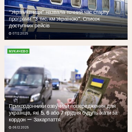
“Укрзалізниця” назвала точний час старту
програми “3 тис. км Україною”. Список
доступних рейсів
07.12.2025
МУКАЧЕВО
Прикордонники озвучили попередження для
українців, які 5, 6 або 7 грудня будуть їхати за
кордон — Закарпаття
06.12.2025