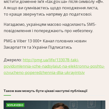
містити доменне ім’я «tax.gov.ua» після символу «@».
А якщо ви сумніваєтесь щодо походження листа,
то краще звернутись напряму до податкової.
Нагадаємо, українцям масово надсилають SMS-
повідомлення і попереджають про небезпеку.
PMG в Viber
13 000+
Канал головних новин
Закарпаття та України Підписатись
Джерело:
http://pmg.ua/life/133078-taki-
povidomlennia-vzhe-nadsylaiut-na-elektronnu-poshtu-
ozvucheno-poperedzhennia-dlia-ukrayintsiv
Також вам можуть бути цікаві наступні публікації
МУКАЧЕВО