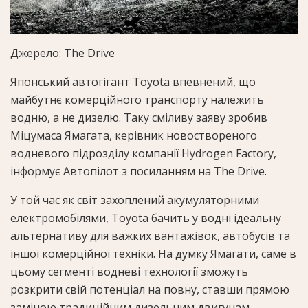
Джерело: The Drive
Японський автогігант Toyota впевнений, що
майбутнє комерційного транспорту належить
водню, а не дизелю. Таку сміливу заяву зробив
Міцумаса Ямагата, керівник новоствореного
водневого підрозділу компанії Hydrogen Factory,
інформує Автопілот з посиланням на The Drive.
У той час як світ захоплений акумуляторними
електромобілями, Toyota бачить у водні ідеальну
альтернативу для важких вантажівок, автобусів та
іншої комерційної техніки. На думку Ямагати, саме в
цьому сегменті водневі технології зможуть
розкрити свій потенціал на повну, ставши прямою
заміною традиційним дизельним двигунам.