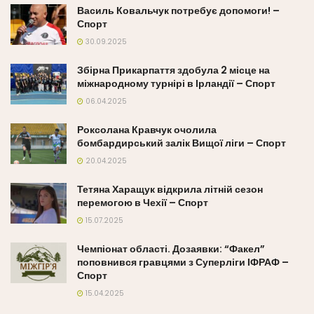
Василь Ковальчук потребує допомоги! –
Спорт
30.09.2025
Збірна Прикарпаття здобула 2 місце на
міжнародному турнірі в Ірландії – Спорт
06.04.2025
Роксолана Кравчук очолила
бомбардирський залік Вищої ліги – Спорт
20.04.2025
Тетяна Харащук відкрила літній сезон
перемогою в Чехії – Спорт
15.07.2025
Чемпіонат області. Дозаявки: “Факел”
поповнився гравцями з Суперліги ІФРАФ –
Спорт
15.04.2025