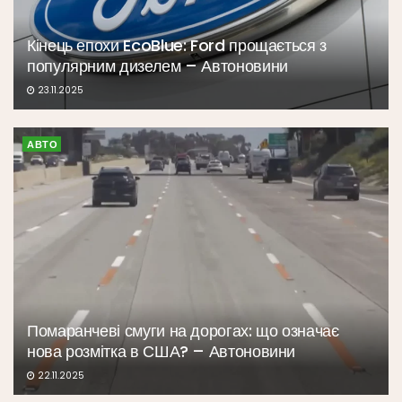
Кінець епохи EcoBlue: Ford прощається з
популярним дизелем – Автоновини
23.11.2025
АВТО
Помаранчеві смуги на дорогах: що означає
нова розмітка в США? – Автоновини
22.11.2025