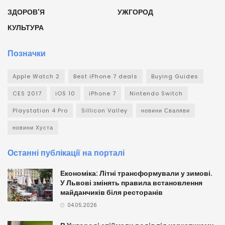
ЗДОРОВ'Я
УЖГОРОД
КУЛЬТУРА
Позначки
Apple Watch 2
Best iPhone 7 deals
Buying Guides
CES 2017
iOS 10
iPhone 7
Nintendo Switch
Playstation 4 Pro
Sillicon Valley
новини Сваляви
новини Хуста
Останні публікації на порталі
Економіка: Літні трансформували у зимові.
У Львові змінять правила встановлення
майданчиків біля ресторанів
04.05.2026