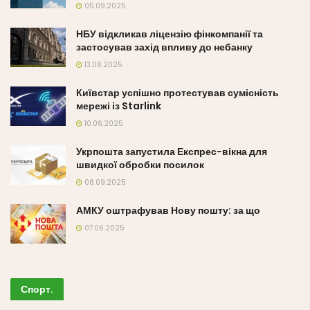
05.09.2025
НБУ відкликав ліцензію фінкомпанії та
застосував захід впливу до небанку
13.08.2025
Київстар успішно протестував сумісність
мережі із Starlink
10.06.2025
Укрпошта запустила Експрес-вікна для
швидкої обробки посилок
08.09.2025
АМКУ оштрафував Нову пошту: за що
07.06.2025
Спорт
.