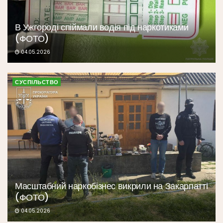
В Ужгороді спіймали водія під наркотиками
(ФОТО)
04.05.2026
СУСПІЛЬСТВО
Масштабний наркобізнес викрили на Закарпатті
(ФОТО)
04.05.2026