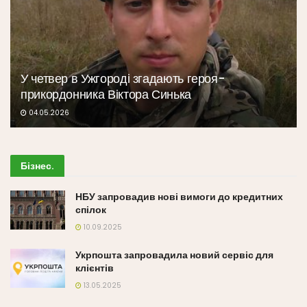
У четвер в Ужгороді згадають героя-
прикордонника Віктора Синька
04.05.2026
Бізнес
.
НБУ запровадив нові вимоги до кредитних
спілок
10.09.2025
Укрпошта запровадила новий сервіс для
клієнтів
13.05.2025