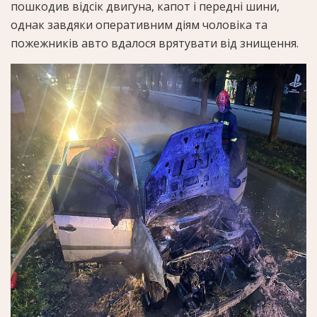
пошкодив відсік двигуна, капот і передні шини,
однак завдяки оперативним діям чоловіка та
пожежників авто вдалося врятувати від знищення.