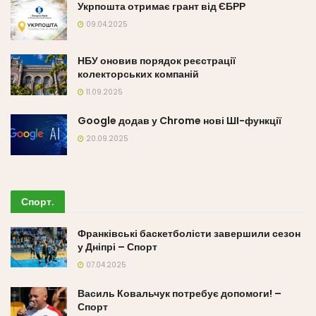
Укрпошта отримає грант від ЄБРР
09.04.2025
НБУ оновив порядок реєстрації
колекторських компаній
11.09.2025
Google додав у Chrome нові ШІ-функції
20.09.2025
Спорт
.
Франківські баскетболісти завершили сезон
у Дніпрі – Спорт
07.04.2025
Василь Ковальчук потребує допомоги! –
Спорт