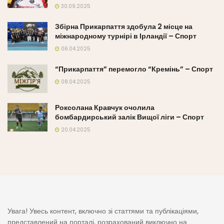
30.09.2025
Збірна Прикарпаття здобула 2 місце на
міжнародному турнірі в Ірландії – Спорт
06.04.2025
“Прикарпаття” перемогло “Кремінь” – Спорт
08.04.2025
Роксолана Кравчук очолила
бомбардирський залік Вищої ліги – Спорт
20.04.2025
Увага! Увесь контент, включно зі статтями та публікаціями,
представлений на порталі, розрахований виключно на