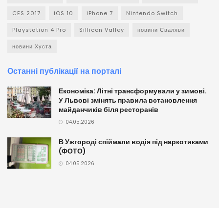
CES 2017
iOS 10
iPhone 7
Nintendo Switch
Playstation 4 Pro
Sillicon Valley
новини Сваляви
новини Хуста
Останні публікації на порталі
Економіка: Літні трансформували у зимові.
У Львові змінять правила встановлення
майданчиків біля ресторанів
04.05.2026
В Ужгороді спіймали водія під наркотиками
(ФОТО)
04.05.2026