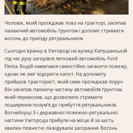
Чоловік, який проїжджав повз на тракторі, засипав
палаючий автомобіль ґрунтом і допоміг стримати
вогонь до приїзду рятувальників
Сьогодні вранці в Ужгороді на вулиці Капушанській
під час руху загорівся легковий автомобіль Ford
Fiesta. Водій намагався самостійно загасити пожежу,
однак не зміг відкрити капот. На допомогу
прийшов тракторист, який саме проїжджав поруч.
Він засипав палаючу частину автомобіля ґрунтом,
який перевозив, що дозволило стримати
поширення полум’я до прибуття рятувальників.
Вогнеборці 3-ї державної пожежно-рятувальної
частини Ужгорода прибули на місце й за шість
хвилин повністю ліквідували загорання. Вогонь