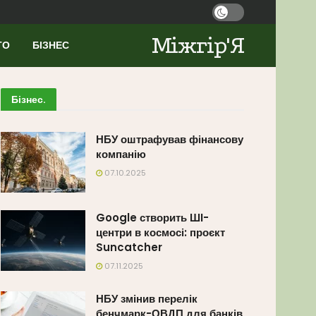
Міжгір'Я
ТО
БІЗНЕС
Бізнес
.
НБУ оштрафував фінансову
компанію
07.10.2025
Google створить ШІ-
центри в космосі: проєкт
Suncatcher
07.11.2025
НБУ змінив перелік
бенчмарк-ОВДП для банків