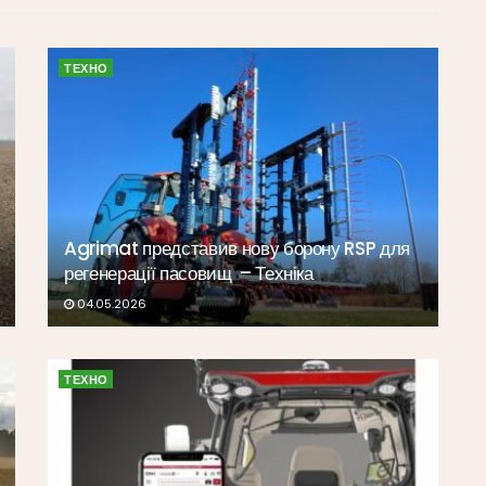
ТЕХНО
Agrimat представив нову борону RSP для
регенерації пасовищ – Техніка
04.05.2026
ТЕХНО