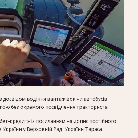
 з досвідом водіння вантажівок чи автобусів
ікою без окремого посвідчення тракториста.
бет-кредит» із посиланням на допис постійного
в України у Верховній Раді України Тараса