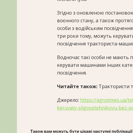
Згідно з оновленою постановою К
воєнного стану, а також протяго
особи з водійським посвідчення
три роки тому, можуть керуват
посвідчення тракториста-машин
Водночас такі особи не мають
керувати машинами інших категор
посвідчення.
Читайте також:
Трактористи та
Джерело:
https://agrotimes.ua/t
keruvaty-silgosptehnikoyu-bez-p
Також вам можуть бути цікаві наступні публікації