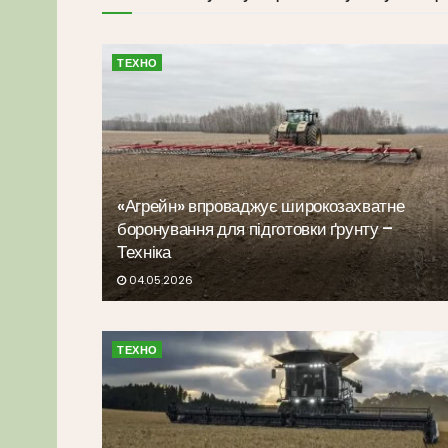
ТЕХНО
«Агрейн» впроваджує широкозахватне
боронування для підготовки ґрунту –
Техніка
04.05.2026
ТЕХНО