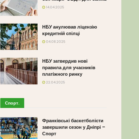
14.04.2025
НБУ анулював ліцензію
кредитній спілці
04.08.2025
НБУ затвердив нові
правила для учасників
платіжного ринку
22.04.2025
Спорт
.
Франківські баскетболісти
завершили сезон у Дніпрі –
Спорт