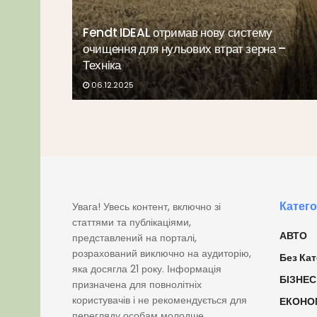
Fendt IDEAL отримав нову систему
очищення для нульових втрат зерна –
Техніка
06.12.2025
Катего
Увага! Увесь контент, включно зі
статтями та публікаціями,
АВТО
представлений на порталі,
розрахований виключно на аудиторію,
Без Кат
яка досягла 21 року. Інформація
БІЗНЕС
призначена для повнолітніх
користувачів і не рекомендується для
ЕКОНО
перегляду особам молодше