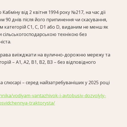
абміну від 2 квітня 1994 року №217, на час дії
м 90 днів після його припинення чи скасування,
м категорій C1, C, D1 або D, виданим не менш як
и сільськогосподарською технікою без
іста.
 права виїжджати на вулично-дорожню мережу та
ій – А1, A2, B1, B2, ВЗ – без відповідного
 слюсарі – серед найзатребуваніших у 2025 році
ehnika/vodiyam-vantazhivok-i-avtobusiv-dozvolyly-
osvidchennya-traktorysta/