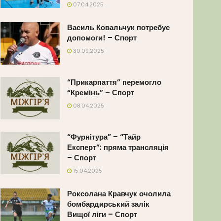
07.04.2025
Василь Ковальчук потребує
допомоги! – Спорт
30.09.2025
“Прикарпаття” перемогло
“Кремінь” – Спорт
08.04.2025
“Фурнітура” – “Тайр
Експерт”: пряма трансляція
– Спорт
15.04.2025
Роксолана Кравчук очолила
бомбардирський залік
Вищої ліги – Спорт