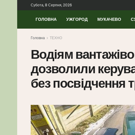
Субота, 8 Серпня, 2026
ГОЛОВНА
УЖГОРОД
МУКАЧЕВО
С
Головна
ТЕХНО
Водіям вантажівок
дозволили керува
без посвідчення т