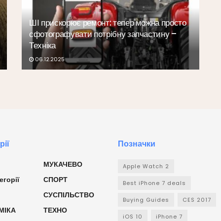
ШІ прискорює ремонт: тепер можна просто
сфотографувати потрібну запчастину –
Техніка
06.12.2025
рії
Позначки
МУКАЧЕВО
Apple Watch 2
егорії
СПОРТ
Best iPhone 7 deals
СУСПІЛЬСТВО
Buying Guides
CES 2017
МІКА
ТЕХНО
iOS 10
iPhone 7