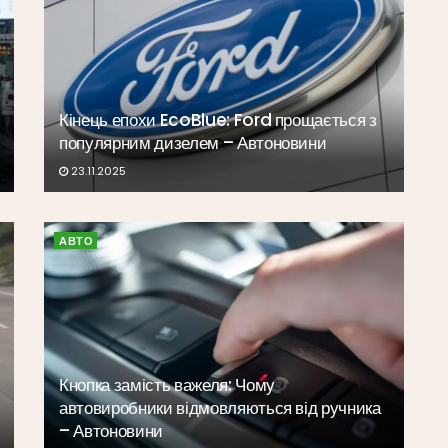
Кінець епохи EcoBlue: Ford прощається з
популярним дизелем – Автоновини
23.11.2025
АВТО
Кнопка замість важеля: Чому
автовиробники відмовляються від ручника
– Автоновини