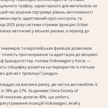
щільного трафіку, характерного для мегаполісів на
 цей час рішення підтримує рівень автономності
зміни смуги, адаптивний круїз-контроль та
нця 2025 року система отримає функцію Urban
повної автономії у міських умовах, а перехід до
 інженерів та європейських фахівців дозволила
 точність прогнозування та адаптацію до місцевої
ьф Брандштеттер, голова Volkswagen у Китаї. —
ь специфіку розмітки на перехрестях із п’ятьма
о для міст провінції Гуандун».
овіддю на виклики ринку, де частка автомобілів із
 із 18% до 27%. За даними China Society of
цей показник досягне 40%, що робить
я утримання позицій Volkswagen, який у