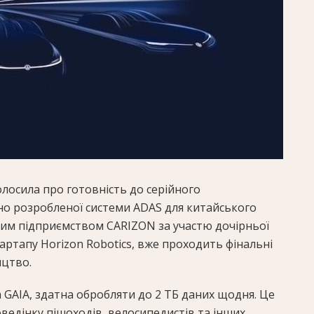
лосила про готовність до серійного
о розробленої системи ADAS для китайського
ним підприємством CARIZON за участю дочірньої
тартапу Horizon Robotics, вже проходить фінальні
ицтво.
GAIA, здатна обробляти до 2 ТБ даних щодня. Це
оведінку пішоходів, велосипедистів та інших