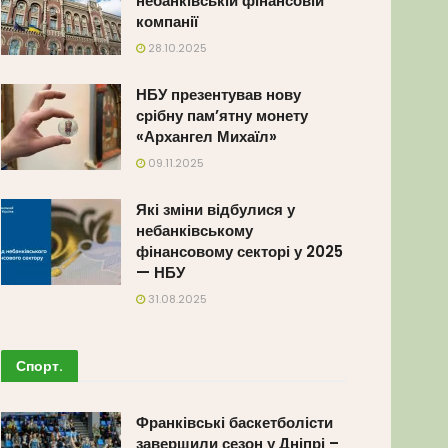
небанківській фінансовій
компанії
28.10.2025
НБУ презентував нову
срібну пам’ятну монету
«Архангел Михаїл»
09.11.2025
Які зміни відбулися у
небанківському
фінансовому секторі у 2025
— НБУ
31.08.2025
Спорт
.
Франківські баскетболісти
завершили сезон у Дніпрі –