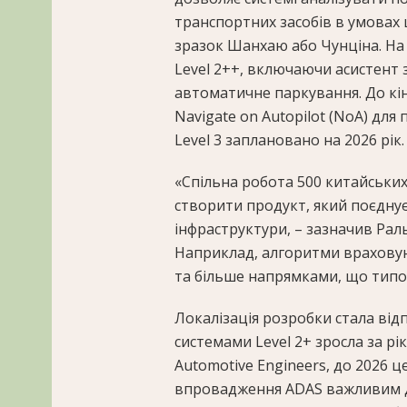
транспортних засобів в умовах 
зразок Шанхаю або Чунціна. На
Level 2++, включаючи асистент 
автоматичне паркування. До кі
Navigate on Autopilot (NoA) для 
Level 3 заплановано на 2026 рік.
«Спільна робота 500 китайських
створити продукт, який поєднує
інфраструктури, – зазначив Рал
Наприклад, алгоритми враховуют
та більше напрямками, що типов
Локалізація розробки стала відп
системами Level 2+ зросла за рік
Automotive Engineers, до 2026 
впровадження ADAS важливим дл