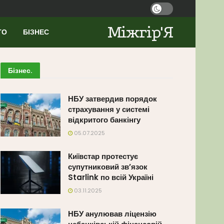
Міжгір'Я
ТО
БІЗНЕС
Бізнес
.
НБУ затвердив порядок
страхування у системі
відкритого банкінгу
05.07.2025
Київстар протестує
супутниковий зв’язок
Starlink по всій Україні
03.11.2025
НБУ анулював ліцензію