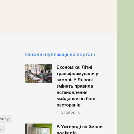
Останні публікації на порталі
Економіка: Літні
трансформували у
зимові. У Львові
змінять правила
встановлення
майданчиків біля
ресторанів
04.05.2026
alley
В Ужгороді спіймали
а
водія під