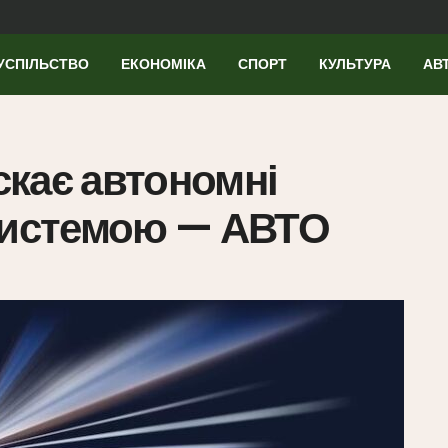
УСПІЛЬСТВО
ЕКОНОМІКА
СПОРТ
КУЛЬТУРА
АВ
кає автономні
-системою — АВТО