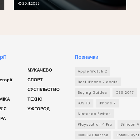
20.11.2025
рії
Позначки
МУКАЧЕВО
Apple Watch 2
егорії
СПОРТ
Best iPhone 7 deals
СУСПІЛЬСТВО
Buying Guides
CES 2017
МІКА
ТЕХНО
iOS 10
iPhone 7
В'Я
УЖГОРОД
Nintendo Switch
УРА
Playstation 4 Pro
Sillicon V
новини Сваляви
новини Хуст