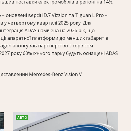
льшив поставки електромобілів в регіоні на 14%.
оновлені версії ID.7 Vizzion та Tiguan L Pro –
в у четвертому кварталі 2025 року. Для
 інтеграція ADAS намічена на 2026 рік, що
ації апаратної платформи до менших габаритів
wagen анонсував партнерство з сервісом
2027 року 60% їхнього парку будуть оснащені ADAS
дставлений Mercedes-Benz Vision V
АВТО