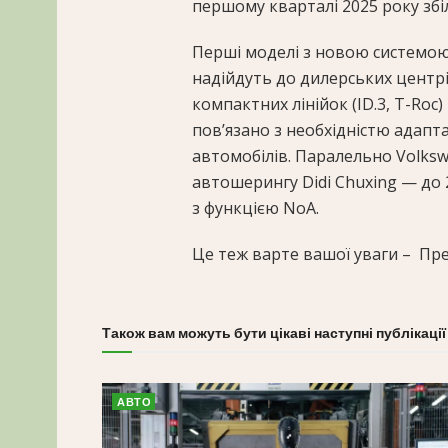
першому кварталі 2025 року збі
Перші моделі з новою системою – 
надійдуть до дилерських центрі
компактних лінійок (ID.3, T-Roc)
пов’язано з необхідністю адапт
автомобілів. Паралельно Volks
автошерингу Didi Chuxing — до 
з функцією NoA.
Це теж варте вашої уваги –
Пре
Також вам можуть бути цікаві наступні публікації
АВТО