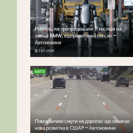
Роботів, які пропрацювали 11 місяців на
заводі BMW, відправили на пенсію –
Автоновини
24.11.2025
АВТО
Помаранчеві смуги на дорогах: що означає
нова розмітка в США? – Автоновини