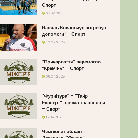
Спорт
07.04.2025
Василь Ковальчук потребує
допомоги! – Спорт
30.09.2025
“Прикарпаття” перемогло
“Кремінь” – Спорт
08.04.2025
“Фурнітура” – “Тайр
Експерт”: пряма трансляція
– Спорт
15.04.2025
Чемпіонат області.
Дозаявки: “Факел”