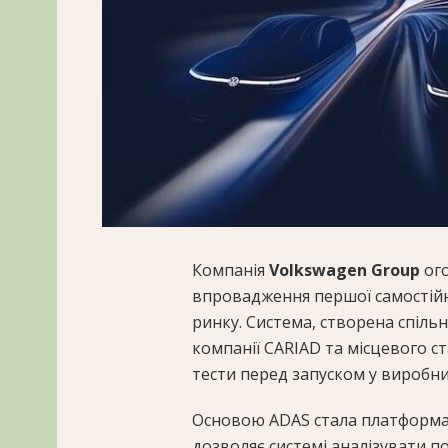
Компанія
Volkswagen Group
ого
впровадження першої самостійн
ринку. Система, створена спіль
компанії CARIAD та місцевого с
тести перед запуском у виробн
Основою ADAS стала платформа 
дозволяє системі аналізувати п