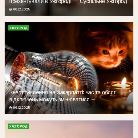
презентували в Ужгороді — Суспільне Ужгород
06.12.2025
УЖГОРОД
Знеструмлення на Закарпатті: час та обсяг
відключень можуть змінюватися –
06.12.2025
УЖГОРОД