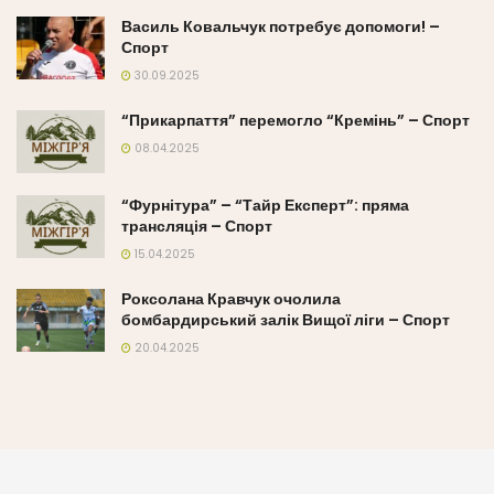
Василь Ковальчук потребує допомоги! –
Спорт
30.09.2025
“Прикарпаття” перемогло “Кремінь” – Спорт
08.04.2025
“Фурнітура” – “Тайр Експерт”: пряма
трансляція – Спорт
15.04.2025
Роксолана Кравчук очолила
бомбардирський залік Вищої ліги – Спорт
20.04.2025