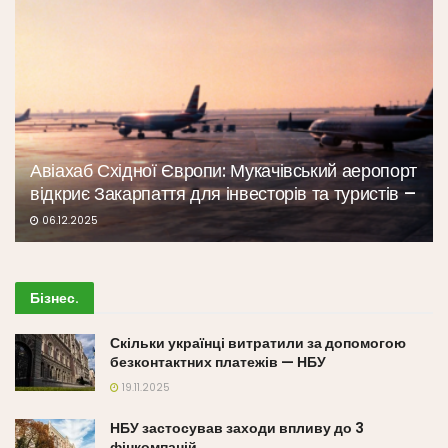
Авіахаб Східної Європи: Мукачівський аеропорт
відкриє Закарпаття для інвесторів та туристів –
06.12.2025
Бізнес
.
Скільки українці витратили за допомогою
безконтактних платежів — НБУ
19.11.2025
НБУ застосував заходи впливу до 3
фінкомпаній