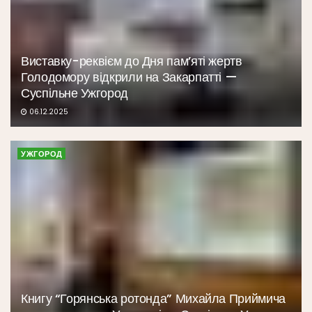
Виставку-реквієм до Дня пам’яті жертв
Голодомору відкрили на Закарпатті —
Суспільне Ужгород
06.12.2025
УЖГОРОД
Книгу “Горянська ротонда” Михайла Приймича