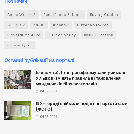
Позначки
Apple Watch 2
Best iPhone 7 deals
Buying Guides
CES 2017
iOS 10
iPhone 7
Nintendo Switch
Playstation 4 Pro
Sillicon Valley
новини Сваляви
новини Хуста
Останні публікації на порталі
Економіка: Літні трансформували у зимові.
У Львові змінять правила встановлення
майданчиків біля ресторанів
04.05.2026
В Ужгороді спіймали водія під наркотиками
(ФОТО)
04.05.2026