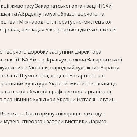
кції живопису Закарпатської організації НСХУ,
кшая та А.Ерделі у галузі образотворчого та
цтва і Міжнародної літературно-мистецької,
 корона», викладач Ужгородської дитячої школи
ю творчого доробку заступник директора
тської ОВА Віктор Кравчук, голова Закарпатської
и художників України, народний художник України
ю Ольга Шумовська, доцент Закарпатської
 працівник культури України, мистецтвознавець
рпатської обласної профспілкової організації
а працівниця культури України Наталія Товтин.
 Вовчка та багаторічну співпрацю закладу з
и музею, співорганізатори виставки Лариса