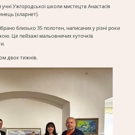
 учні Ужгородської школи мистецтв Анастасія
инець (кларнет).
зібрано близько 35 полотен, написаних у різні роки
кою. Це пейзажі мальовничих куточків
и.
ом двох тижнів.