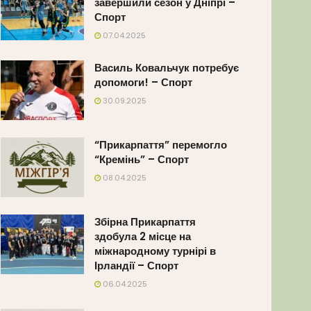
завершили сезон у Дніпрі –
Спорт
07.04.2025
Василь Ковальчук потребує
допомоги! – Спорт
30.09.2025
“Прикарпаття” перемогло
“Кремінь” – Спорт
08.04.2025
Збірна Прикарпаття
здобула 2 місце на
міжнародному турнірі в
Ірландії – Спорт
06.04.2025