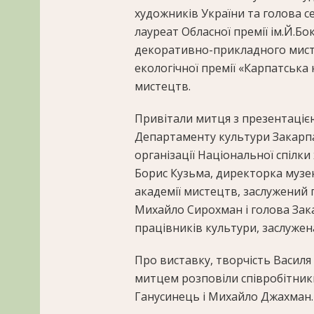
художників України та голова се
лауреат Обласної премії ім.Й.Бо
декоративно-прикладного мисте
екологічної премії «Карпатська
мистецтв.
Привітали митця з презентаціє
Департаменту культури Закарпа
організації Національної спілк
Борис Кузьма, директорка музе
академії мистецтв, заслужений
Михайло Сирохман і голова Зака
працівників культури, заслужен
Про виставку, творчість Василя
митцем розповіли співробітник
Ганусинець і Михайло Джахман.