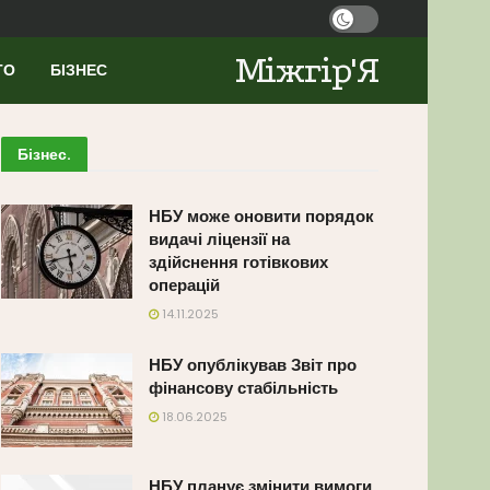
Міжгір'Я
ТО
БІЗНЕС
Бізнес
.
НБУ може оновити порядок
видачі ліцензії на
здійснення готівкових
операцій
14.11.2025
НБУ опублікував Звіт про
фінансову стабільність
18.06.2025
НБУ планує змінити вимоги