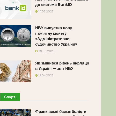
до системи BankID
14.08.2025
НБУ випустив нову
пам’ятну монету
«Адміністративне
судочинство України»
29.06.2025
Як змінився рівень інфляції
в Україні — звіт НБУ
19.04.2025
Спорт
.
Франківські баскетболісти