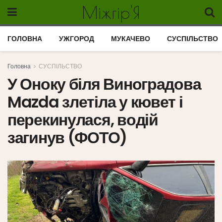
Міжгір'Я
ГОЛОВНА
УЖГОРОД
МУКАЧЕВО
СУСПІЛЬСТВО
Головна
СУСПІЛЬСТВО
У Оноку біля Виноградова
Mazda злетіла у кювет і
перекинулася, водій
загинув (ФОТО)