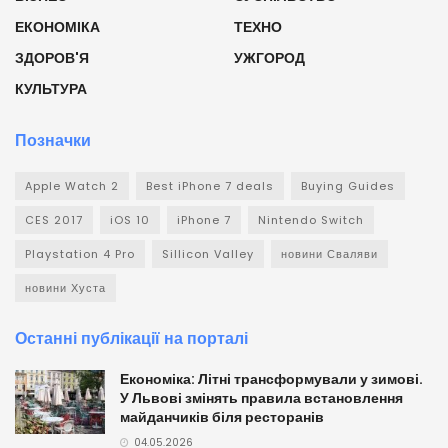
ЕКОНОМІКА
ТЕХНО
ЗДОРОВ'Я
УЖГОРОД
КУЛЬТУРА
Позначки
Apple Watch 2
Best iPhone 7 deals
Buying Guides
CES 2017
iOS 10
iPhone 7
Nintendo Switch
Playstation 4 Pro
Sillicon Valley
новини Сваляви
новини Хуста
Останні публікації на порталі
Економіка: Літні трансформували у зимові.
У Львові змінять правила встановлення
майданчиків біля ресторанів
04.05.2026