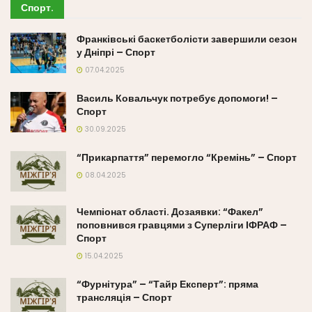
Спорт
.
Франківські баскетболісти завершили сезон
у Дніпрі – Спорт
07.04.2025
Василь Ковальчук потребує допомоги! –
Спорт
30.09.2025
“Прикарпаття” перемогло “Кремінь” – Спорт
08.04.2025
Чемпіонат області. Дозаявки: “Факел”
поповнився гравцями з Суперліги ІФРАФ –
Спорт
15.04.2025
“Фурнітура” – “Тайр Експерт”: пряма
трансляція – Спорт