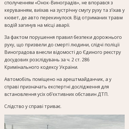
сполученням «Онок-Виноградів», не впорався з
керуванням, виїхав на зустрічну смугу руху та зʼїхав у
кювет, де авто перекинулося. Від отриманих травм
водій загинув на місці аварії.
За фактом порушення правил безпеки дорожнього
руху, що призвели до смерті людини, слідчі поліції
Виноградова внесли відомості до Єдиного реєстру
досудових розслідувань за ч. 2 ст. 286
Кримінального кодексу України.
Автомобіль поміщено на арештмайданчик, а у
справі призначать експертні дослідження для
встановлення усіх обʼєктивних обставин ДТП.
Слідство у справі триває.