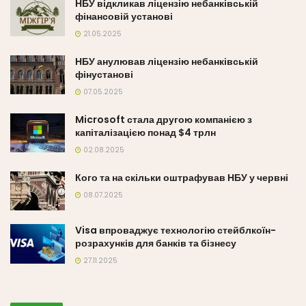
НБУ відкликав ліцензію небанківській
фінансовій установі
21.05.2025
НБУ анулював ліцензію небанківській
фінустанові
07.05.2025
Microsoft стала другою компанією з
капіталізацією понад $4 трлн
02.08.2025
Кого та на скільки оштрафував НБУ у червні
08.07.2025
Visa впроваджує технологію стейблкоїн-
розрахунків для банків та бізнесу
27.11.2025