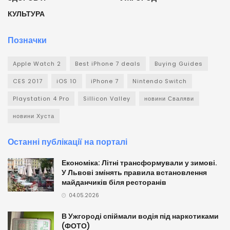
КУЛЬТУРА
Позначки
Apple Watch 2
Best iPhone 7 deals
Buying Guides
CES 2017
iOS 10
iPhone 7
Nintendo Switch
Playstation 4 Pro
Sillicon Valley
новини Сваляви
новини Хуста
Останні публікації на порталі
Економіка: Літні трансформували у зимові.
У Львові змінять правила встановлення
майданчиків біля ресторанів
04.05.2026
В Ужгороді спіймали водія під наркотиками
(ФОТО)