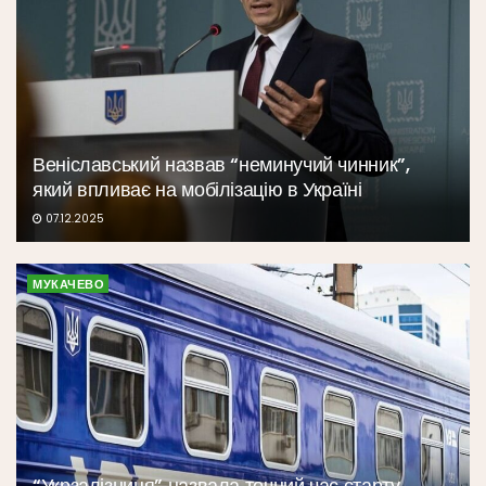
Веніславський назвав “неминучий чинник”,
який впливає на мобілізацію в Україні
07.12.2025
МУКАЧЕВО
“Укрзалізниця” назвала точний час старту