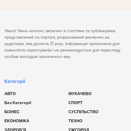
Увага! Увесь контент, включно зі статтями та публікаціями,
представлений на порталі, розрахований виключно на
аудиторію, яка досягла 21 року. Інформація призначена для
повнолітніх користувачів і не рекомендується для перегляду
особам молодше зазначеного віку.
Категорії
АВТО
МУКАЧЕВО
Без Категорії
СПОРТ
БІЗНЕС
СУСПІЛЬСТВО
ЕКОНОМІКА
ТЕХНО
ЗДОРОВ'Я
УЖГОРОД