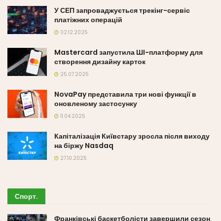
У СЕП запроваджується трекінг-сервіс
платіжних операцій
02.12.2025
Mastercard запустила ШІ-платформу для
створення дизайну карток
25.07.2025
NovaPay представила три нові функції в
оновленому застосунку
11.04.2025
Капіталізація Київстару зросла після виходу
на біржу Nasdaq
27.10.2025
Спорт
.
Франківські баскетболісти завершили сезон