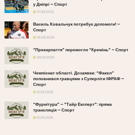
у Дніпрі – Спорт
07.04.2025
Василь Ковальчук потребує допомоги! –
Спорт
30.09.2025
“Прикарпаття” перемогло “Кремінь” – Спорт
08.04.2025
Чемпіонат області. Дозаявки: “Факел”
поповнився гравцями з Суперліги ІФРАФ –
Спорт
15.04.2025
“Фурнітура” – “Тайр Експерт”: пряма
трансляція – Спорт
15.04.2025