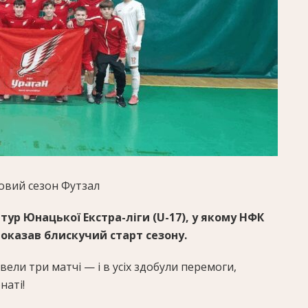
новий сезон
Футзал
ур Юнацької Екстра-ліги (U-17), у якому НФК
показав блискучий старт сезону.
ели три матчі — і в усіх здобули перемоги,
наті!