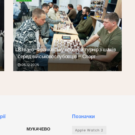
В Івано-Франківську провели турнір з шахів
серед військовослубовців – Спорт
05.12.2025
рії
Позначки
МУКАЧЕВО
Apple Watch 2