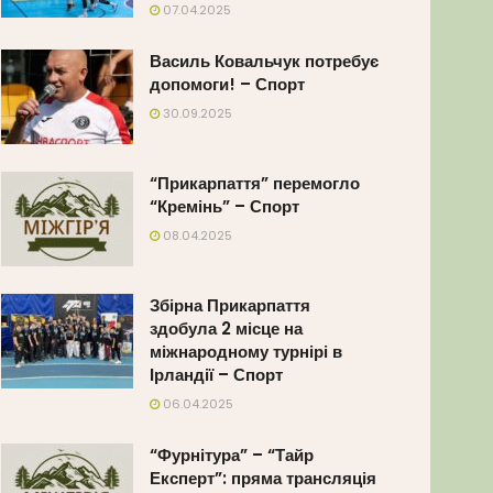
07.04.2025
Василь Ковальчук потребує
допомоги! – Спорт
30.09.2025
“Прикарпаття” перемогло
“Кремінь” – Спорт
08.04.2025
Збірна Прикарпаття
здобула 2 місце на
міжнародному турнірі в
Ірландії – Спорт
06.04.2025
“Фурнітура” – “Тайр
Експерт”: пряма трансляція