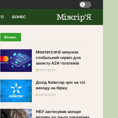
Міжгір'Я
ТО
БІЗНЕС
Бізнес
.
Mastercard запускає
глобальний сервіс для
захисту A2A-платежів
30.07.2025
Дохід Київстар зріс на тлі
виходу на біржу
09.06.2025
НБУ застосував заходи
впливу до трьох кредитних