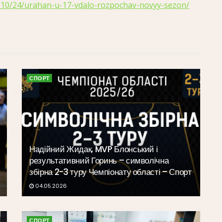
25/10/24/urahan-u-17-vdalo-rozpochav-novyy-sezon/
СПОРТ
Надійний Жидак, MVP Блонський і
результативний Горинь – символічна
збірна 2-3 туру Чемпіонату області – Спорт
04.05.2026
СПОРТ