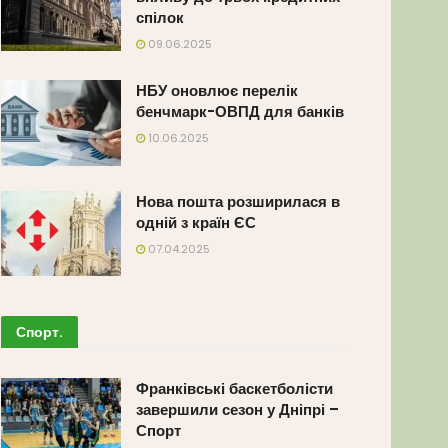
спілок
09.06.2025
НБУ оновлює перелік
бенчмарк-ОВПД для банків
10.06.2025
Нова пошта розширилася в
одній з країн ЄС
07.04.2025
Спорт
.
Франківські баскетболісти
завершили сезон у Дніпрі –
Спорт