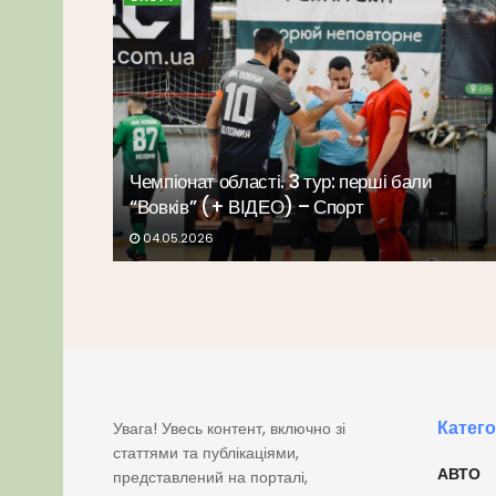
Чемпіонат області. 3 тур: перші бали
“Вовків” (+ ВІДЕО) – Спорт
04.05.2026
Катего
Увага! Увесь контент, включно зі
статтями та публікаціями,
АВТО
представлений на порталі,