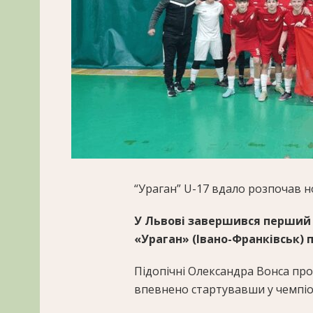
“Ураган” U-17 вдало розпочав 
У Львові завершився перший т
«Ураган» (Івано-Франківськ) 
Підопічні Олександра Вонса пров
впевнено стартувавши у чемпіо