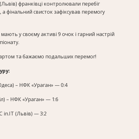
T (Львів) франківці контролювали перебіг
, а фінальний свисток зафіксував перемогу
 мають у своєму активі 9 очок і гарний настрій
піонату.
тартом та бажаємо подальших перемог!
уру:
Одеса) – НФК «Ураган» — 0:4
їл) – НФК «Ураган» — 1:6
 in.IT (Львів) — 3:2