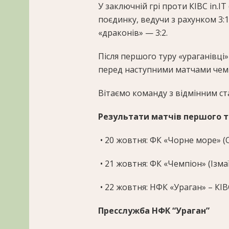
У заключній грі проти КІВС in.I
поєдинку, ведучи з рахунком 3:1
«драконів» — 3:2.
Після першого туру «ураганівці»
перед наступними матчами чем
Вітаємо команду з відмінним с
Результати матчів першого т
• 20 жовтня: ФК «Чорне море» (
• 21 жовтня: ФК «Чемпіон» (Ізма
• 22 жовтня: НФК «Ураган» – КІВС
Пресслужба НФК “Ураган”