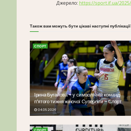
Джерело:
https://sport.if.ua/20
Також вам можуть бути цікаві наступні публікації
СПОРТ
Ірина Бугайова – у символічній команді
п’ятого тижня жіночої Суперліги – Спорт
04.05.2026
СПОРТ