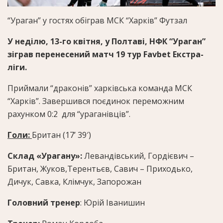
“Ураган” у гостях обіграв МСК “Харків”
Футзал
У неділю, 13-го квітня, у Полтаві, НФК “Ураган”
зіграв перенесений матч 19 тур Favbet Екстра-
ліги.
Приймали “драконів” харківська команда МСК
“Харків”. Завершився поєдинок переможним
рахунком 0:2 для “ураганівців”.
Голи:
Британ (17ʼ 39′)
Склад «Урагану»:
Левандівський, Гордієвич –
Британ, Жуков,Терентьєв, Савич – Приходько,
Дичук, Савка, Клімчук, Запорожан
Головний тренер
: Юрій Іванишин