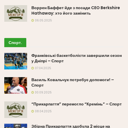
Воррен Баффет йде з посади CEO Berkshire
Hathaway: хто його замінить
06.05.2025
Спорт
.
Франківські баскетболісти завершили сезон
у Дніпрі – Спорт
07.04.2025
Василь Ковальчук потребує допомоги! –
Спорт
30.09.2025
“Прикарпаття” перемогло “Кремінь” – Спорт
08.04.2025
Збірна Прикарпаття здобула 2 місце на