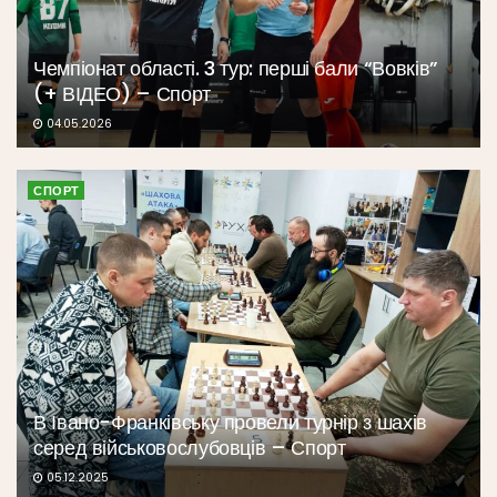
Чемпіонат області. 3 тур: перші бали “Вовків”
(+ ВІДЕО) – Спорт
04.05.2026
СПОРТ
В Івано-Франківську провели турнір з шахів
серед військовослубовців – Спорт
05.12.2025