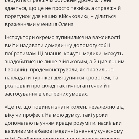
здається, що це не просто техніка, а справжній
порятунок для наших військових», – ділиться
враженнями учениця Олена.
Інструктори окремо зупинилися на важливості
вміти надавати домедичну допомогу собі і
побратимам. Ці знання, кажуть медики, можуть
знадобитися не лише військовим, а й цивільним.
Гвардійці продемонстрували, як правильно
накладати турнікет для зупинки кровотечі, та
розповіли про склад тактичної аптечки й її
застосування в екстрених умовах.
«Це те, що повинен знати кожен, незалежно від
віку чи професії. На мою думку, такі уроки
допомагають учням краще розуміти, наскільки
важливими є базові медичні знання у сучасному
світі. Особливо приємно, що ці знання подають