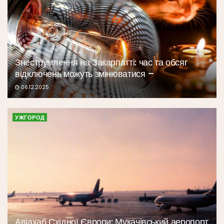
Знеструмлення на Закарпатті: час та обсяг
відключень можуть змінюватися –
06.12.2025
УЖГОРОД
Авіахаб Східної Європи: Мукачівський аеропорт