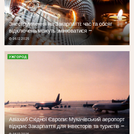
Знеструмлення на Закарпатті: час та обсяг
відключень можуть змінюватися –
06.12.2025
УЖГОРОД
Авіахаб Східної Європи: Мукачівський аеропорт
відкриє Закарпаття для інвесторів та туристів –