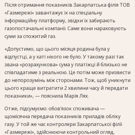
Після отримання показників Закарпатська філія ТОВ
«Газмережі» завантажує їх на спеціальну
інформаційну платформу, звідки їх забирають
газопостачальні компанії. Саме вони нараховують
суми за спожитий газ.
«Допустимо, що цього місяця родина була у
відпустці, а у хаті нікого не було. У такому разі так
звана «розрахункова» сума у платіжці й близько не
співпадатиме з реальною. Це потім може призвести
до непорозумінь між сторонами. Тож, щоб уникнути
цього краще витратити 2 хвилини часу й передати
показники», — пояснила Марія Лях.
Отже, підсумуємо: обов’язок споживача —
щомісячна передача показників приладів обліку
газу. У той же час контролери Закарпатської філії
«Газмережі», здійснюючи контрольний огляд,