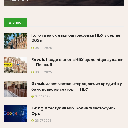
06.12.2025
Бізнес
.
Кого та на скільки оштрафував НБУ у серпні
2025
08.09.2025
Revolut веде діалог з НБУ щодо ліцензування
— Пишний
08.08.2025
Як змінилася частка непрацюючих кредитів у
банківському секторі — НБУ
01.07.2025
Google тестує «вайб-кодинг» застосунок
Opal
26.07.2025