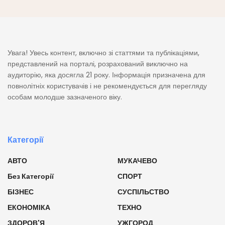
Увага! Увесь контент, включно зі статтями та публікаціями,
представлений на порталі, розрахований виключно на
аудиторію, яка досягла 21 року. Інформація призначена для
повнолітніх користувачів і не рекомендується для перегляду
особам молодше зазначеного віку.
Категорії
АВТО
МУКАЧЕВО
Без Категорії
СПОРТ
БІЗНЕС
СУСПІЛЬСТВО
ЕКОНОМІКА
ТЕХНО
ЗДОРОВ'Я
УЖГОРОД