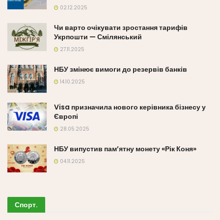
02.12.2025
Чи варто очікувати зростання тарифів
Укрпошти — Смілянський
27.11.2025
НБУ змінює вимоги до резервів банків
14.10.2025
Visa призначила нового керівника бізнесу у
Європі
28.05.2025
НБУ випустив пам’ятну монету «Рік Коня»
04.11.2025
Спорт
.