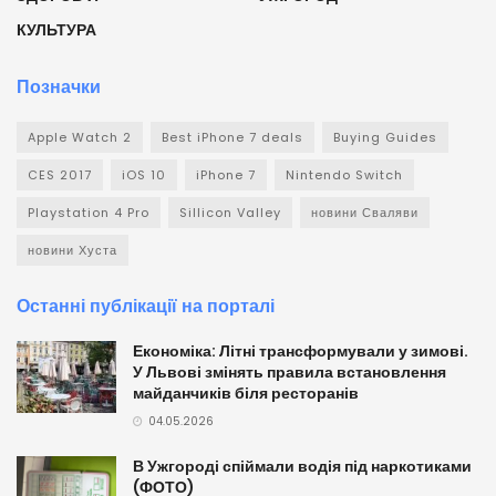
КУЛЬТУРА
Позначки
Apple Watch 2
Best iPhone 7 deals
Buying Guides
CES 2017
iOS 10
iPhone 7
Nintendo Switch
Playstation 4 Pro
Sillicon Valley
новини Сваляви
новини Хуста
Останні публікації на порталі
Економіка: Літні трансформували у зимові.
У Львові змінять правила встановлення
майданчиків біля ресторанів
04.05.2026
В Ужгороді спіймали водія під наркотиками
(ФОТО)