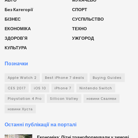
Без Категорії
СПОРТ
БІЗНЕС
СУСПІЛЬСТВО
ЕКОНОМІКА
ТЕХНО
ЗДОРОВ'Я
УЖГОРОД
КУЛЬТУРА
Позначки
Apple Watch 2
Best iPhone 7 deals
Buying Guides
CES 2017
iOS 10
iPhone 7
Nintendo Switch
Playstation 4 Pro
Sillicon Valley
новини Сваляви
новини Хуста
Останні публікації на порталі
Економіка: Літні трансформували у зимові.