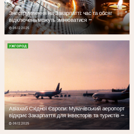
Знеструмлення на Закарпатті: час та обсяг
відключень можуть змінюватися –
06.12.2025
УЖГОРОД
Авіахаб Східної Європи: Мукачівський аеропорт
відкриє Закарпаття для інвесторів та туристів –
06.12.2025