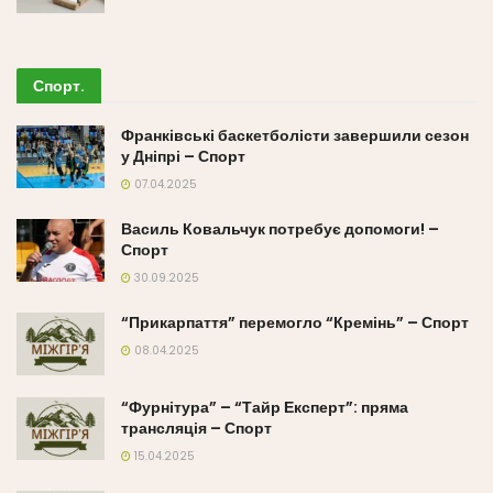
Спорт
.
Франківські баскетболісти завершили сезон
у Дніпрі – Спорт
07.04.2025
Василь Ковальчук потребує допомоги! –
Спорт
30.09.2025
“Прикарпаття” перемогло “Кремінь” – Спорт
08.04.2025
“Фурнітура” – “Тайр Експерт”: пряма
трансляція – Спорт
15.04.2025