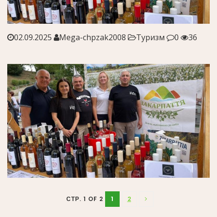
02.09.2025
Mega-chpzak2008
Туризм
0
36
1
2
СТР. 1 OF 2