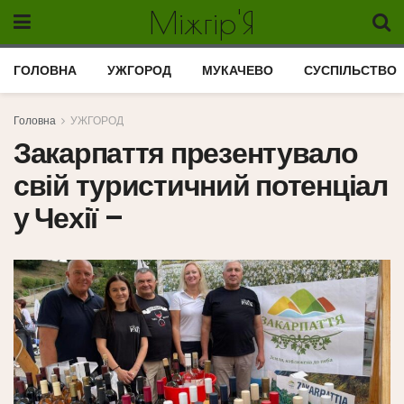
Міжгір'Я
ГОЛОВНА
УЖГОРОД
МУКАЧЕВО
СУСПІЛЬСТВО
Головна
УЖГОРОД
Закарпаття презентувало
свій туристичний потенціал
у Чехії –