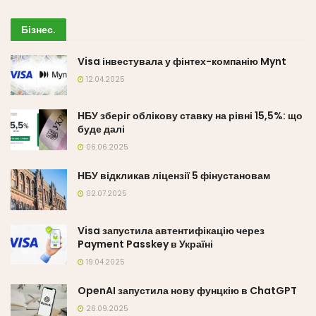
Бізнес
.
Visa інвестувала у фінтех-компанію Mynt
12.04.2025
НБУ зберіг облікову ставку на рівні 15,5%: що
буде далі
06.06.2025
НБУ відкликав ліцензії 5 фінустановам
02.07.2025
Visa запустила автентифікацію через
Payment Passkey в Україні
19.04.2025
OpenAI запустила нову фунцкію в ChatGPT
26.09.2025