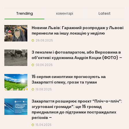
Trending
коментарі
Latest
Новини Львів: Гаражний розпродаж у Львові
перенесли на іншу локацію у неділю
26.08.2025
З пензлем і фотоапаратом, або Верховина в
об’єктиві художника Андрія Коцки (ФОТО) –
03.06.2025
15 серпня синоптики прогнозують на
Закарпатті спеку, грози та туман
19.08.2025
Закарпаття розширює проєкт “Пліч-о-пліч”:
згуртовані громади”: ще 15 громад
приєдналися до підтримки постраждалих
регіонів –
15.04.2025