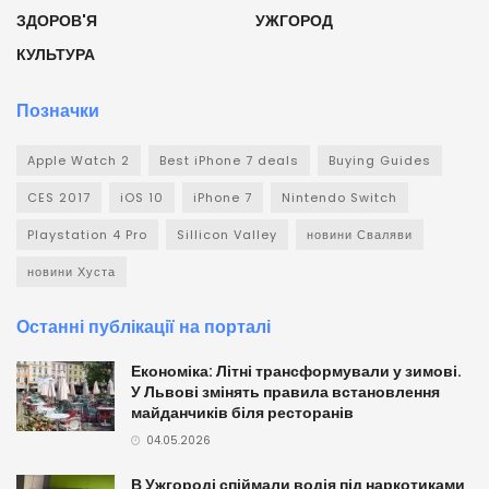
ЗДОРОВ'Я
УЖГОРОД
КУЛЬТУРА
Позначки
Apple Watch 2
Best iPhone 7 deals
Buying Guides
CES 2017
iOS 10
iPhone 7
Nintendo Switch
Playstation 4 Pro
Sillicon Valley
новини Сваляви
новини Хуста
Останні публікації на порталі
Економіка: Літні трансформували у зимові.
У Львові змінять правила встановлення
майданчиків біля ресторанів
04.05.2026
В Ужгороді спіймали водія під наркотиками